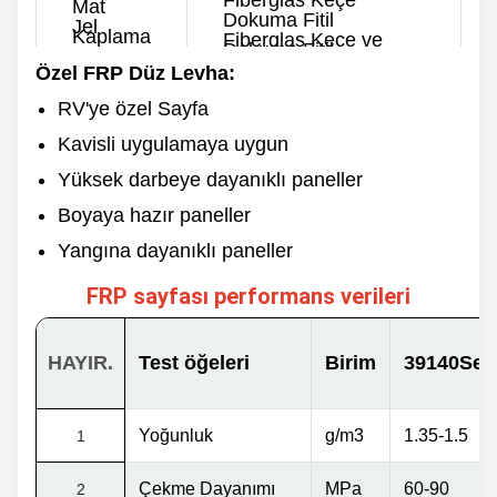
Fiberglas Keçe
Mat
Dokuma Fitil
Jel
Kaplama
Fiberglas Keçe ve
Dokuma Fitil
Jelkotsuz
Özel FRP Düz Levha:
Kalınlık
Renk
0,8-10 mm
RV'ye özel Sayfa
Özelleştirilmiş
Maks. Genişlik
Kavisli uygulamaya uygun
3500mm
Arka taraf
Düz
Yüksek darbeye dayanıklı paneller
Uzunluk
Kaba
60/100/120m ve
Özelleştirilmiş
Boyaya hazır paneller
Yangına dayanıklı paneller
FRP sayfası performans verileri
HAYIR.
Test öğeleri
Birim
39140Seri
Yoğunluk
g/m3
1.35-1.5
1
Çekme Dayanımı
MPa
60-90
2