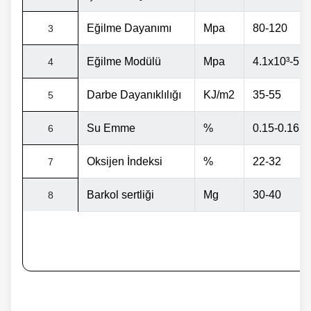
Eğilme Dayanımı
Mpa
80-120
3
Eğilme Modülü
Mpa
4.1x10
³
-5.8
4
Darbe Dayanıklılığı
KJ/m2
35-55
5
Su Emme
%
0.15-0.16
6
Oksijen İndeksi
%
22-32
7
Barkol sertliği
Mg
30-40
8