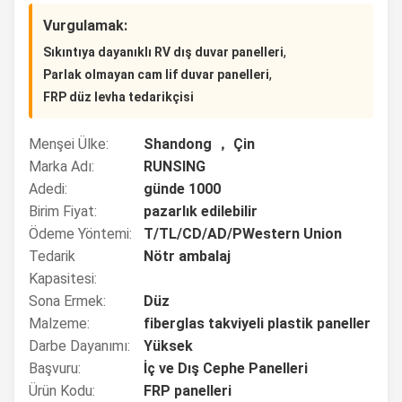
Vurgulamak:
,
Sıkıntıya dayanıklı RV dış duvar panelleri
,
Parlak olmayan cam lif duvar panelleri
FRP düz levha tedarikçisi
Menşei Ülke:
Shandong ， Çin
Marka Adı:
RUNSING
Adedi:
günde 1000
Birim Fiyat:
pazarlık edilebilir
Ödeme Yöntemi:
T/TL/CD/AD/PWestern Union
Tedarik
Nötr ambalaj
Kapasitesi:
Sona Ermek:
Düz
Malzeme:
fiberglas takviyeli plastik paneller
Darbe Dayanımı:
Yüksek
Başvuru:
İç ve Dış Cephe Panelleri
Ürün Kodu:
FRP panelleri