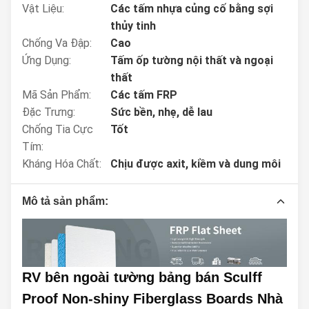
Vật Liệu:
Các tấm nhựa củng cố bằng sợi
thủy tinh
Chống Va Đập:
Cao
Ứng Dụng:
Tấm ốp tường nội thất và ngoại
thất
Mã Sản Phẩm:
Các tấm FRP
Đặc Trưng:
Sức bền, nhẹ, dễ lau
Chống Tia Cực
Tốt
Tím:
Kháng Hóa Chất:
Chịu được axit, kiềm và dung môi
Mô tả sản phẩm:
RV bên ngoài tường bảng bán Sculff
Proof Non-shiny Fiberglass Boards Nhà