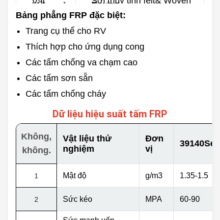
Sợi thủy tinh felt& Woven
Vải
Roving
không gỉ
Bảng phẳng FRP đặc biệt:
Độ dày
Màu sắc
0.8-10mm
Trang cụ thể cho RV
Tùy chỉnh
Tối đa.
Thích hợp cho ứng dụng cong
Mặt sau
3500mm
Mượt mà
Các tấm chống va chạm cao
Chiều dài
Khó
60/100/120m & tùy chỉnh
Các tấm sơn sẵn
Các tấm chống cháy
Dữ liệu hiệu suất tấm FRP
Không,
Vật liệu thử
Đơn
39140Ser
nghiệm
vị
không.
Mật độ
g/m3
1.35-1.5
1
Sức kéo
MPA
60-90
2