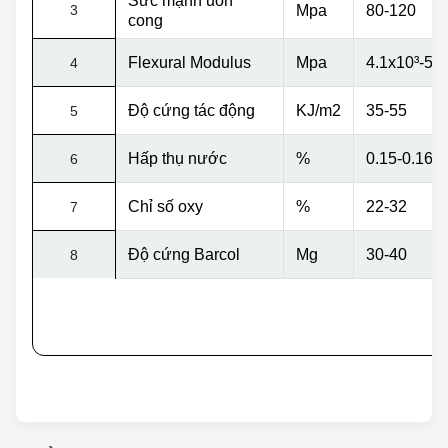
Sức mạnh uốn
3
Mpa
80-120
cong
Flexural Modulus
Mpa
4.1x10
³
-5,
4
Độ cứng tác động
KJ/m2
35-55
5
Hấp thụ nước
%
0.15-0.16
6
Chỉ số oxy
%
22-32
7
Độ cứng Barcol
Mg
30-40
8