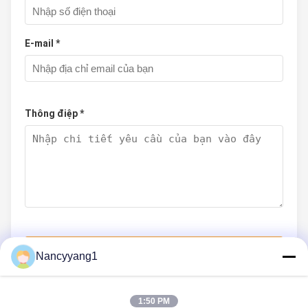
E-mail *
Thông điệp *
Nộp Ngay
Nancyyang1
1:50 PM