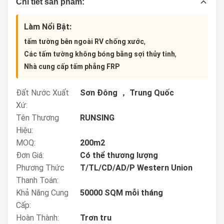
Chi tiết sản phẩm:
Làm Nổi Bật:
,
tấm tường bên ngoài RV chống xước
,
Các tấm tường không bóng bằng sợi thủy tinh
Nhà cung cấp tấm phẳng FRP
Đất Nước Xuất
Sơn Đông ， Trung Quốc
Xứ:
Tên Thương
RUNSING
Hiệu:
MOQ:
200m2
Đơn Giá:
Có thể thương lượng
Phương Thức
T/TL/CD/AD/P Western Union
Thanh Toán:
Khả Năng Cung
50000 SQM mỗi tháng
Cấp:
Hoàn Thành:
Trơn tru