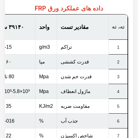
داده های عملکرد ورق FRP
نه، نه
مقادیر تست
واحد
۳۹۱۴۰ سری
تراکم
g/m3
1.35-15
1
قدرت کششی
مپا
۶۰ تا ۹۰
2
قدرت خم شدن
Mpa
80 تا 120
3
ماژول انعطاف
Mpa
³
-5.8×10
³
4.1x10
4
مقاومت ضربه
KJ/m2
35 تا 55
5
جذب آب
%
0.15-016
6
شاخص اکسیژن
%
22 تا 32
7