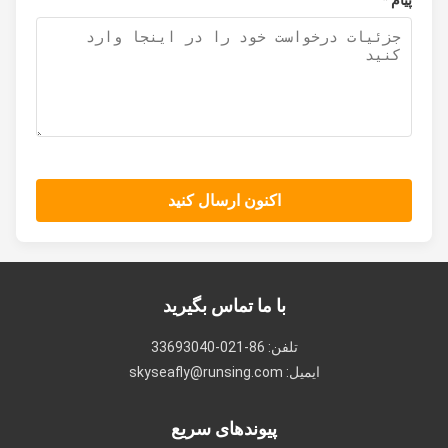
پیام *
اکنون ارسال کنید
با ما تماس بگیرید
تلفن: 86-021-33693040
ایمیل: skyseafly@runsing.com
پیوندهای سریع