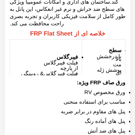
کند.ساختمان های اداری و امکانات عمومیبا ویژگی
های سطح ضد خراش و نرم غیر انعکاس، این پانل به
طور کامل از سلامت فیزیکی کاربران و تجربه بصری
راحت محافظت می کند.
خلاصه ای از FRP Flat Sheet
سطح
با درخشش
فیبرگلاس
بالا
فیلت فیبرگلاس
مت
از پارچه
پوشش ژله
ای
فیلت فیبرگلاس& روبینگی
با پارچه
پوشش غیر
ژله ای
ورق صاف FRP ویژه:
ضخامت
رنگ
0.8 تا 10 میلی متر
ورق مخصوص RV
سفارشی
حداکثر عرض
مناسب برای استفاده منحنی
۳۵۰۰ میلی متر
پشت
پنل های مقاوم در برابر ضربه
طول
صاف
60/100/120m &
سخت
سفارشی
پنل های آماده رنگ
پنل های ضد آتش