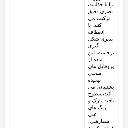
را با جذابیت
بصری دقیق
ترکیب می
کنند. با
انعطاف
پذیری شکل
گیری
برجسته، این
ماده از
پروفایل های
منحنی
پیچیده
پشتیبانی می
کند،سطوح
بافت نازک و
رنگ های
غنی
سفارشی،