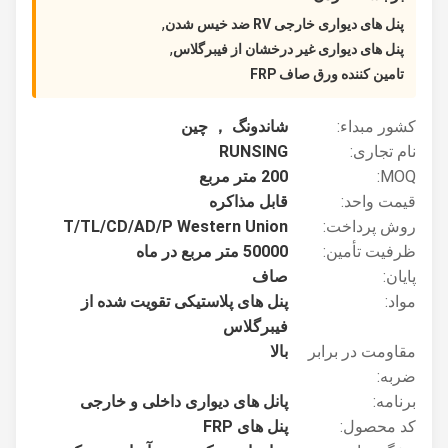
,
پنل های دیواری خارجی RV ضد خیس شدن
,
پنل های دیواری غیر درخشان از فیبرگلاس
تامین کننده ورق صاف FRP
کشور مبداء:
شاندونگ ， چین
نام تجاری:
RUNSING
MOQ:
200 متر مربع
قیمت واحد:
قابل مذاکره
روش پرداخت:
T/TL/CD/AD/P Western Union
ظرفیت تأمین:
50000 متر مربع در ماه
پایان:
صاف
مواد:
پنل های پلاستیکی تقویت شده از
فیبرگلاس
مقاومت در برابر
بالا
ضربه:
برنامه:
پانل های دیواری داخلی و خارجی
کد محصول:
پنل های FRP