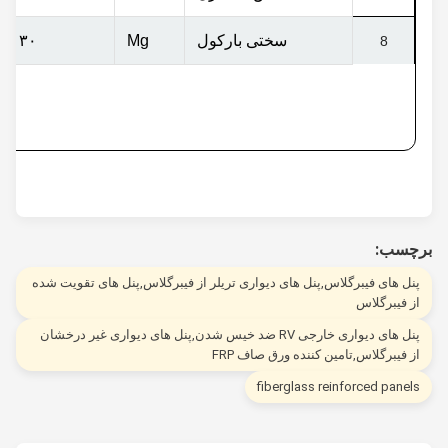
سختی بارکول
Mg
۳۰ تا ۴۰
8
چسب:
نل های فیبرگلاس,پنل های دیواری تریلر از فیبرگلاس,پنل های تقویت شده
ز فیبرگلاس
پنل های دیواری خارجی RV ضد خیس شدن,پنل های دیواری غیر درخشان
ز فیبرگلاس,تامین کننده ورق صاف FRP
fiberglass reinforced panel