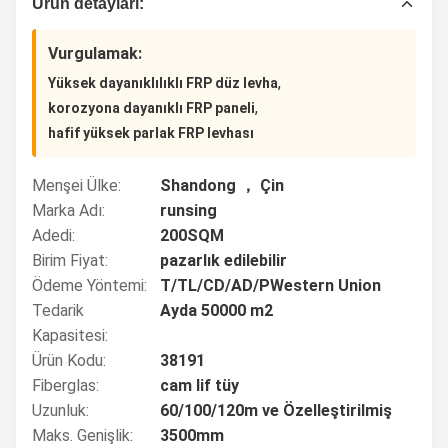
Ürün detayları:
Vurgulamak:
,
Yüksek dayanıklılıklı FRP düz levha
,
korozyona dayanıklı FRP paneli
hafif yüksek parlak FRP levhası
Menşei Ülke:
Shandong ， Çin
Marka Adı:
runsing
Adedi:
200SQM
Birim Fiyat:
pazarlık edilebilir
Ödeme Yöntemi:
T/TL/CD/AD/PWestern Union
Tedarik
Ayda 50000 m2
Kapasitesi:
Ürün Kodu:
38191
Fiberglas:
cam lif tüy
Uzunluk:
60/100/120m ve Özelleştirilmiş
Maks. Genişlik:
3500mm