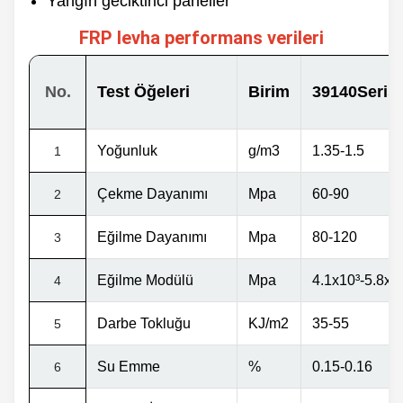
Yangın geciktirici paneller
FRP levha performans verileri
No.
Test Öğeleri
Birim
39140Serisi
Yoğunluk
g/m3
1.35-1.5
1
Çekme Dayanımı
Mpа
60-90
2
Eğilme Dayanımı
Mpa
80-120
3
Eğilme Modülü
Mpa
4.1x10
³
-5.8x1
4
Darbe Tokluğu
KJ/m2
35-55
5
Su Emme
%
0.15-0.16
6