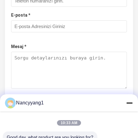
E-posta *
Mesaj *
Nancyyang1
Şimdi Gönder
10:33 AM
Good day, what product are you looking for?