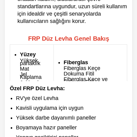
standartlarına uygundur, uzun süreli kullanım
için idealdir ve çeşitli senaryolarda
kullanıcıların sağlığını korur.
FRP Düz Levha Genel Bakış
Yüzey
Yüksek
Fiberglas
parlaklık
Fiberglas Keçe
Mat
Dokuma Fitil
Jel
Kaplama
Fiberglas Keçe ve
Dokuma Fitil
Jel kaplama
yok
Özel FRP Düz Levha:
Kalınlık
Renk
0.8-10mm
RV'ye özel Levha
Özelleştirilmiş
Maks. Genişlik
Kavisli uygulama için uygun
3500mm
Arka taraf
Yüksek darbe dayanımlı paneller
Uzunluk
Pürüzsüz
60/100/120m &
Pürüzlü
Özelleştirilmiş
Boyamaya hazır paneller