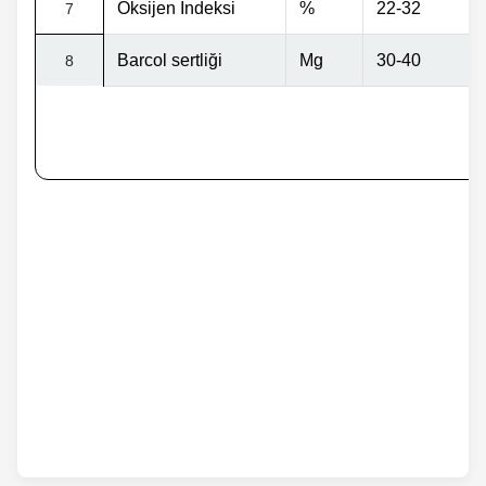
Oksijen İndeksi
%
22-32
7
Barcol sertliği
Mg
30-40
8