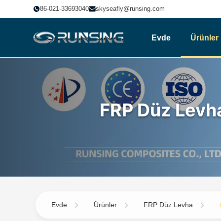
86-021-33693040
skyseafly@runsing.com
Evde
Ürünler
FRP Düz Levh
Evde
Ürünler
FRP Düz Levha