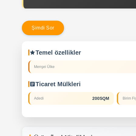
Ş
i
m
d
i
S
o
r
Temel özellikler
Menşei Ülke
Ticaret Mülkleri
200SQM
Adedi
Birim Fi