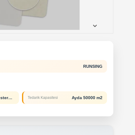
RUNSING
T/TL/CD/AD/PWestern Union
Ayda 50000 m2
Tedarik Kapasitesi