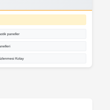
astik paneller
nelleri
mizlenmesi Kolay