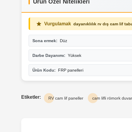
Ürün Özel Nitelikleri
Vurgulamak
dayanıklılık rv dış cam lif tab
Sona ermek:
Düz
Darbe Dayanımı:
Yüksek
Ürün Kodu:
FRP panelleri
Etiketler:
RV cam lif paneller
cam lifli römork duvar