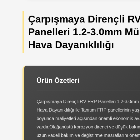
Çarpışmaya Dirençli R
Panelleri 1.2-3.0mm M
Hava Dayanıklılığı
Ürün Özetleri
Çarpışmaya Dirençli RV FRP Panelleri 1.2-3.0
Hava Dayanıklılığı ile Tanıtım FRP panellerinin y
boyunca maliyetleri açısından önemli ekonomik ava
vardır.Olağanüstü korozyon direnci ve düşük bakım
uzun vadeli bakım ve değiştirme masraflarını öneml