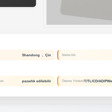
Shandong ， Çin
Marka Adı
pazarlık edilebilir
yat
Ödeme Yöntemi