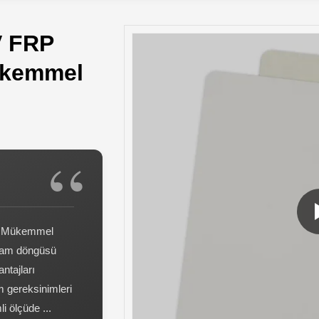
V FRP
ükemmel
mm Mükemmel
aşam döngüsü
ntajları
 gereksinimleri
i ölçüde ...