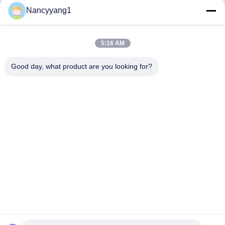
Nancyyang1
Nu indienen
5:16 AM
Good day, what product are you looking for?
CONTACTEER ONS
Tel.: 86-021-33693040
E-mail: skyseafly@runsing.com
SNELLE LINKS
Thuis
Producten
Over Ons
Fabrieksreis
Kwaliteitscontrole
Contacteer Ons
Vraag Een Offerte Aan
Nieuws
Sitemap
VOLG ONS.