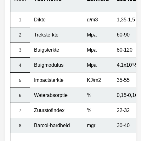
Dikte
g/m3
1,35-1,5
1
Treksterkte
Mpa
60-90
2
Buigsterkte
Mpa
80-120
3
Buigmodulus
Mpa
4,1x10
³
-5,
4
Impactsterkte
KJ/m2
35-55
5
Waterabsorptie
%
0,15-0,16
6
Zuurstofindex
%
22-32
7
Barcol-hardheid
mgr
30-40
8