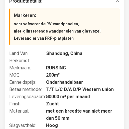
Productdetails:
Markeren:
,
schroefwerende RV-wandpanelen
,
niet-glinsterende wandpanelen van glasvezel
Leverancier van FRP-platplaten
Land Van
Shandong, China
Herkomst:
Merknaam:
RUNSING
MOQ:
200m²
Eenheidsprijs:
Onderhandelbaar
Betaalmethode:
T/T L/C D/A D/P Western union
Leveringscapaciteit:
50000 m² per maand
Finish:
Zacht
Materiaal:
met een breedte van niet meer
dan 50 mm
Slagvastheid:
Hoog