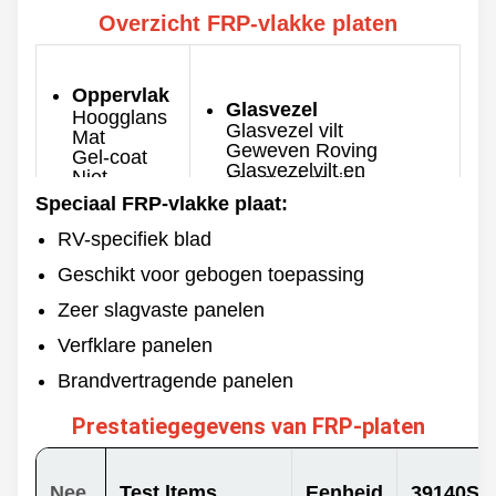
Overzicht FRP-vlakke platen
Oppervlak
Glasvezel
Hoogglans
Glasvezel vilt
Mat
Geweven Roving
Gel-coat
Glasvezelvilt en
Niet-
geweven roving
gelcoat
Speciaal FRP-vlakke plaat:
Dikte
Kleur
0,8-10 mm
RV-specifiek blad
Aangepast
Max. Breedte
Geschikt voor gebogen toepassing
3500 mm
Achterkant
Zacht
Zeer slagvaste panelen
Lengte
Ruw
60/100/120m &
Aangepast
Verfklare panelen
Brandvertragende panelen
Prestatiegegevens van FRP-platen
Nee.
Test ltems
Eenheid
39140Ser