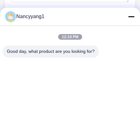
Nancyyang1
Wyślij teraz
12:10 PM
Good day, what product are you looking for?
SKONTAKTUJ SIĘ Z NAMI
Tel.: 86-021-33693040
Wiadomość e-mail: skyseafly@runsing.com
SZYBKIE LINKI
Dom
Produkty
O Nas
Wycieczka Po Fabryce
Kontrola Jakości
Skontaktuj Się Z Nami
Poprosić O Wycenę
Aktualności
Sitemap
CHODŹ ZA NAMI.