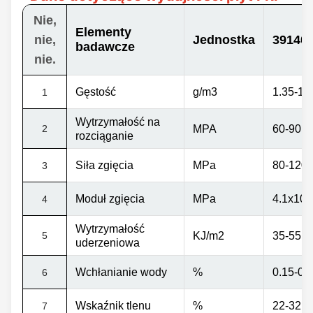
Nie,
Elementy
nie,
Jednostka
39140S
badawcze
nie.
Gęstość
g/m3
1.35-1.5
1
Wytrzymałość na
2
MPA
60-90
rozciąganie
Siła zgięcia
MPa
80-120
3
Moduł zgięcia
MPa
4.1x10
³
4
Wytrzymałość
5
KJ/m2
35-55
uderzeniowa
Wchłanianie wody
%
0.15-0.
6
Wskaźnik tlenu
%
22-32
7