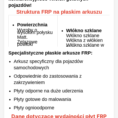
pojazdów!
Struktura FRP na płaskim arkuszu
Powierzchnia
Wyroby o
Włókno szklane
wysokim połysku
Włókno szklane
Matt.
Włókna z włókien
Żelazowe
powłoki
Włókno szklane w
filcie i tkanina
Pozbawione żelu
powłoka
Specjalistyczne płaskie arkusze FRP:
Gęstość
Kolor
00,8-10 mm
Arkusz specyficzny dla pojazdów
Zindywidualizowane
Maks. szerokość
samochodowych
3500 mm
Strona tylna
Odpowiednie do zastosowania z
Długość
Gładki
zakrzywieniem
60/100/120m &
Brutalny
Zindywidualizowane
Płyty odporne na duże uderzenia
Płyty gotowe do malowania
Płyty ognioodporne
Dane dotyczące wydajności płyt FRP