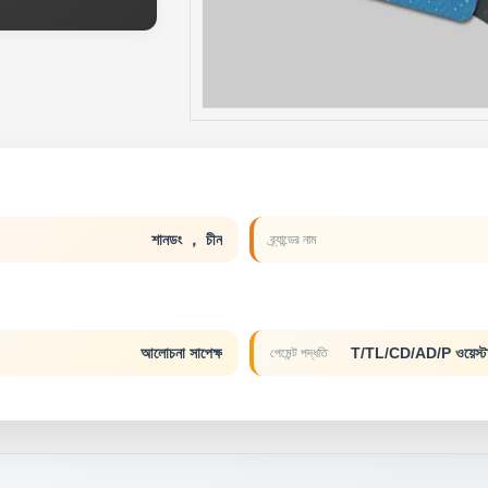
শানডং ， চীন
ব্র্যান্ডের নাম
আলোচনা সাপেক্ষ
T/TL/CD/AD/P ওয়েস্টার্
পেমেন্ট পদ্ধতি