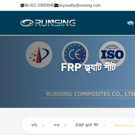
86-021-33693040
skyseafly@runsing.com
বাড়ি
FRP ফ্ল্যাট শীট
বাড়ি
পণ্য
FRP ফ্ল্যাট শীট
Motorhome