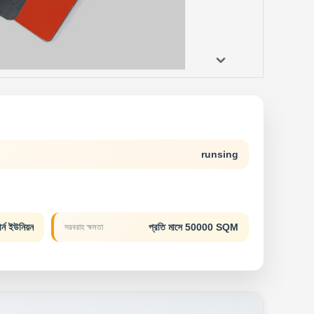
runsing
ন ইউনিয়ন
প্রতি মাসে 50000 SQM
সরবরাহ ক্ষমতা