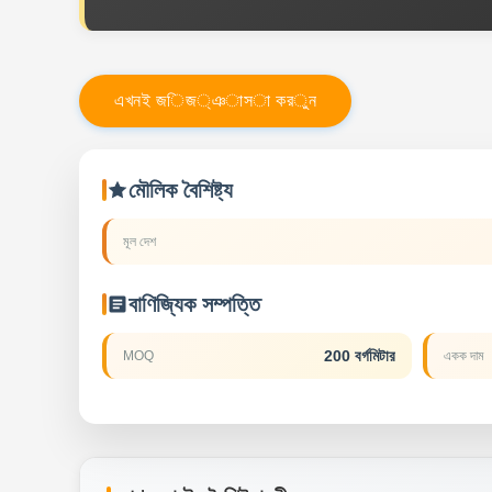
এ
খ
ন
ই
জ
ি
জ
্
ঞ
া
স
া
ক
র
ু
ন
মৌলিক বৈশিষ্ট্য
মূল দেশ
বাণিজ্যিক সম্পত্তি
200 বর্গমিটার
MOQ
একক দাম