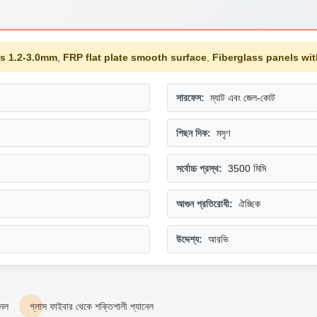
s 1.2-3.0mm
,
FRP flat plate smooth surface
,
Fiberglass panels with
সারফেস:
ম্যাট এবং জেল-কোট
পিছন দিক:
মসৃণ
সর্বোচ্চ প্রস্থ:
3500 মিমি
আগুন প্রতিরোধী:
ঐচ্ছিক
উদ্দেশ্য:
আরভি
নেল
গ্লাস ফাইবার থেকে শক্তিশালী প্যানেল