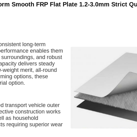
rm Smooth FRP Flat Plate 1.2-3.0mm Strict Qua
onsistent long-term
 performance enables them
 surroundings, and robust
pacity delivers steady
w-weight merit, all-round
ming options, these
ial option.
d transport vehicle outer
tective construction works
ell as household
ts requiring superior wear