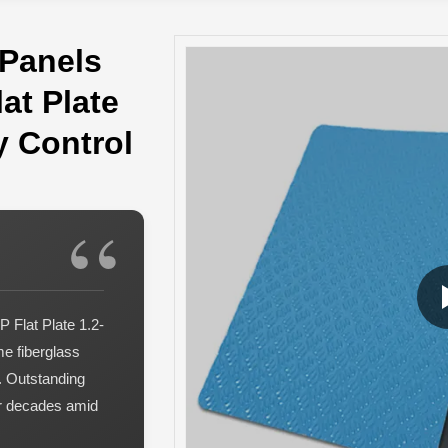
Panels
at Plate
y Control
Flat Plate 1.2-
me fiberglass
y. Outstanding
or decades amid