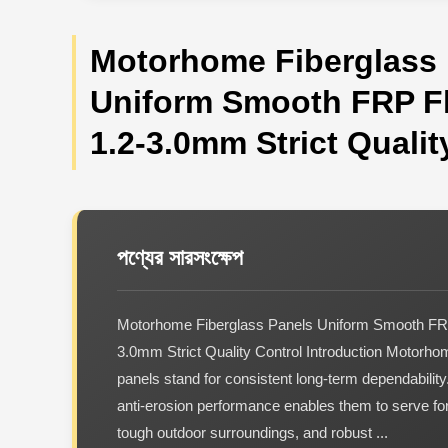
Motorhome Fiberglass 
Uniform Smooth FRP Fl
1.2-3.0mm Strict Qualit
পণ্যের সারসংক্ষেপ
Motorhome Fiberglass Panels Uniform Smooth FRP 
3.0mm Strict Quality Control Introduction Motorho
panels stand for consistent long-term dependabilit
anti-erosion performance enables them to serve f
tough outdoor surroundings, and robust ...