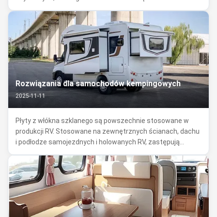
przyczep. Są one głównie używane jako panele boczne,
panele dachowe i panele przednie, zastępując
konwencjonalne panele stalowe, aluminiowe lub drewniane.
...
Rozwiązania dla samochodów kempingowych
2025-11-11
Płyty z włókna szklanego są powszechnie stosowane w
produkcji RV. Stosowane na zewnętrznych ścianach, dachu
i podłodze samojezdnych i holowanych RV, zastępują
tradycyjne aluminium, stal i drewno stałe. - Nie. Ich
popularność wynika z nieruchomości, które spełniają
potrzeby RV:- Nie. Lekkie: Połowa ...