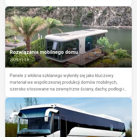
początkującego do profesjonalnego, stopniowo zastępując
tradycyjne drewniane i czysto metalowe rakiety. Kluczem
do ich szybkiej popularności ...
Rozwiązania mobilnego domu
2025-11-14
Panele z włókna szklanego wyłoniły się jako kluczowy
materiał we współczesnej produkcji domów mobilnych,
szeroko stosowane na zewnętrzne ściany, dachy, podłogi i
wewnętrzne przegrody modułowych i prefabrykowanych
domów mobilnych. Szybko zastępują tradycyjne opcje,
takie jak drewno, blachy stalowe i ...