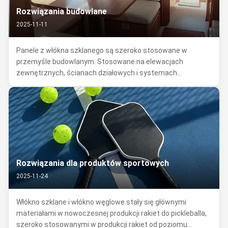
Rozwiązania budowlane
2025-11-11
Panele z włókna szklanego są szeroko stosowane w
przemyśle budowlanym. Stosowane na elewacjach
zewnętrznych, ścianach działowych i systemach
sufitowych budynków komercyjnych i konstrukcji
mieszkalnych, zastępują tradycyjne płyty betonowe, płytki
ceramiczne i sklejki.​ Ich popularność wynika z wła...
Rozwiązania dla produktów sportowych
2025-11-24
Włókno szklane i włókno węglowe stały się głównymi
materiałami w nowoczesnej produkcji rakiet do pickleballa,
szeroko stosowanymi w produkcji rakiet od poziomu