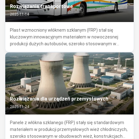
Rozwiązania transportowe
2025-11-14
Plast wzmocniony włóknem szklanym (FRP) stał się
kluczowym innowacyjnym materiałem w nowoczesnej
produkcji dużych autobusów, szeroko stosowanym w
zewnętrznych częściach nadwozia (takich jak panele
boczne i pokrycia dachowe),części wewnętrzne (takie jak
przegrody przedziału pasażerskiego i regały ...
Rozwiązania dla urządzeń przemysłowych
2025-11-24
Panele z włókna szklanego (FRP) stały się standardowym
materiałem w produkcji przemysłowych wież chłodniczych,
szeroko stosowanym w obudowach wież, konstrukcjach