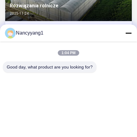
Rozwiązania rolnicze
2025-11-24
Panele oświetleniowe z włókna szklanego stały się
Nancyyang1
głównym materiałem w budowie nowoczesnych szklarni
rolniczych, szeroko stosowanym w obszarach oświetlenia
dachów i ścian bocznych szklarni, stopniowo zastępując
1:04 PM
tradycyjne folie plastikowe i zwykłe szkło. Kluczem do ich
szybkiej popularności jest ...
Good day, what product are you looking for?
SKONTAKTUJ SIĘ Z NAMI
Tel.: 86-021-33693040
Wiadomość e-mail: skyseafly@runsing.com
SZYBKIE LINKI
Dom
Produkty
O Nas
Wycieczka Po Fabryce
Kontrola Jakości
Skontaktuj Się Z Nami
Poprosić O Wycenę
Aktualności
Sitemap