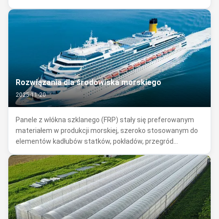
nośnych wypełnienia, wannach do zbierania wody i
deflektorach wiatru. W dużej mierze zastąpiły tradycyjne
blachy metalowe i elementy ...
Rozwiązania dla środowiska morskiego
2025-11-20
Panele z włókna szklanego (FRP) stały się preferowanym
materiałem w produkcji morskiej, szeroko stosowanym do
elementów kadłubów statków, pokładów, przegród
wewnętrznych, ścian kabin i okładzin w przestrzeniach
publicznych statków wycieczkowych. Stopniowo zastępują
tradycyjną stal i drewno morskie, ...