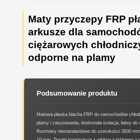
Maty przyczepy FRP pł
arkusze dla samochod
ciężarowych chłodnicz
odporne na plamy
Podsumowanie produktu
Matowa płaska blacha FRP do samochodów chłod
plamy i zarysowania, doskonała izolacja, łatwy do
Rozmiary niestandardowe do szerokości 3500 mm i
10 mm. Trwała konstrukcja z włókna szklanego z 