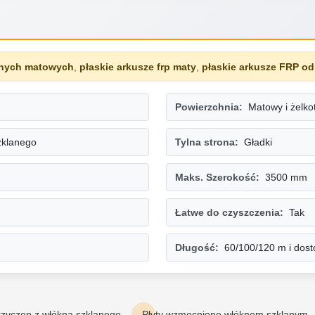
lanych matowych
,
płaskie arkusze frp maty
,
płaskie arkusze FRP o
Powierzchnia:
Matowy i żelko
szklanego
Tylna strona:
Gładki
Maks. Szerokość:
3500 mm
Łatwe do czyszczenia:
Tak
Długość:
60/100/120 m i dos
przyczep z włókna szklanego
Płyty wzmocnione włóknem szklanym