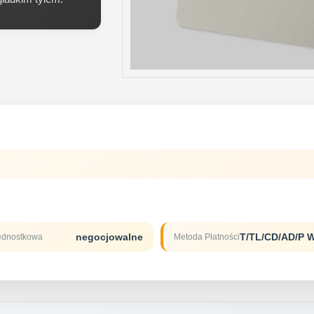
negocjowalne
ednostkowa
Metoda Płatności