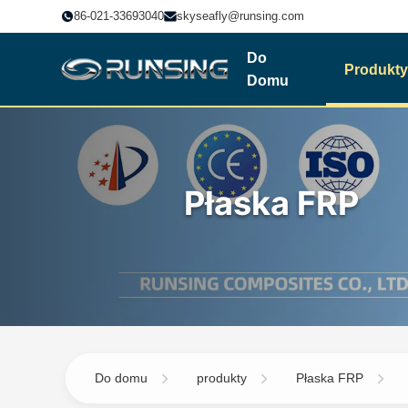
86-021-33693040
skyseafly@runsing.com
Do
Produkty
Domu
Płaska FRP
Do domu
produkty
Płaska FRP