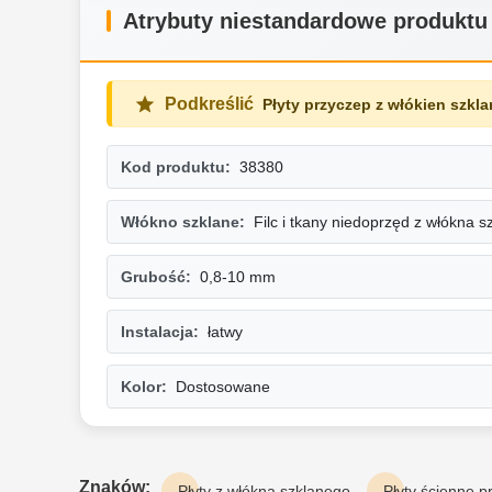
Atrybuty niestandardowe produktu
Podkreślić
Płyty przyczep z włókien szk
Kod produktu:
38380
Włókno szklane:
Filc i tkany niedoprzęd z włókna 
Grubość:
0,8-10 mm
Instalacja:
łatwy
Kolor:
Dostosowane
Znaków:
Płyty z włókna szklanego
Płyty ścienne 