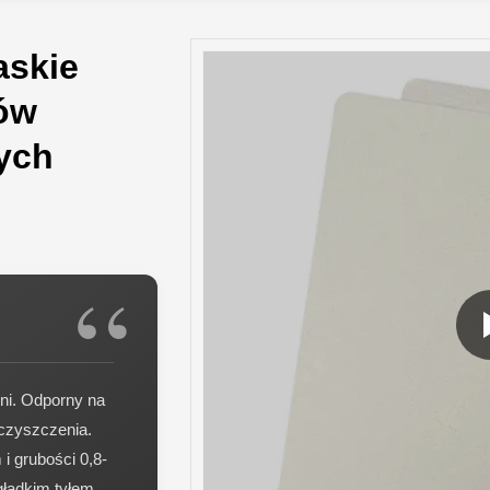
askie
ów
ych
ni. Odporny na
 czyszczenia.
 grubości 0,8-
gładkim tyłem.