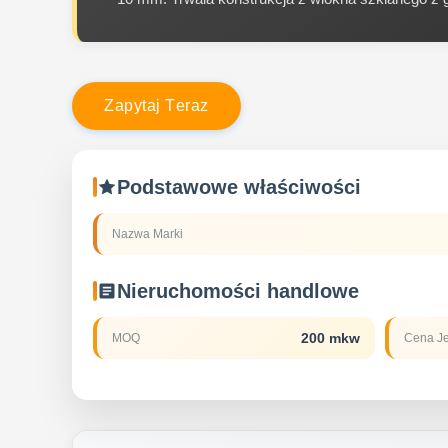
Z
a
p
y
t
a
j
T
e
r
a
z
Podstawowe właściwości
Nazwa Marki
Nieruchomości handlowe
200 mkw
MOQ
Cena J