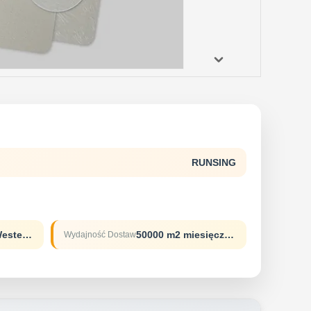
RUNSING
T/TL/CD/AD/P Western Union
50000 m2 miesięcznie
Wydajność Dostaw