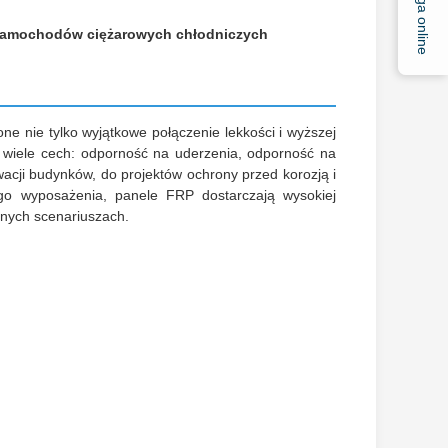
Usługa online
samochodów ciężarowych chłodniczych
e nie tylko wyjątkowe połączenie lekkości i wyższej
e wiele cech: odporność na uderzenia, odporność na
ewacji budynków, do projektów ochrony przed korozją i
ego wyposażenia, panele FRP dostarczają wysokiej
żnych scenariuszach.