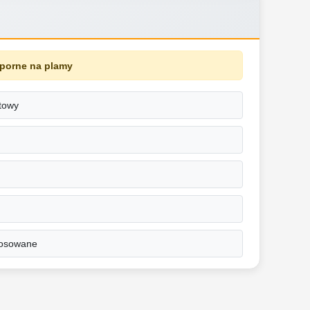
dporne na plamy
towy
tosowane