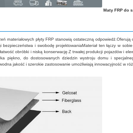
Maty FRP do 
eń materiałowych płyty FRP stanowią ostateczną odpowiedź.Oferują on
gi bezpieczeństwa i swobodę projektowaniaMateriał ten łączy w sobi
łatwość obróbki i niską konserwację.Z trwałej produkcji pojazdów i el
tyka piękno, do dostosowanych dziedzin wystroju domu i specjaln
awodna jakość i szerokie zastosowanie umożliwiają innowacyjność w ró