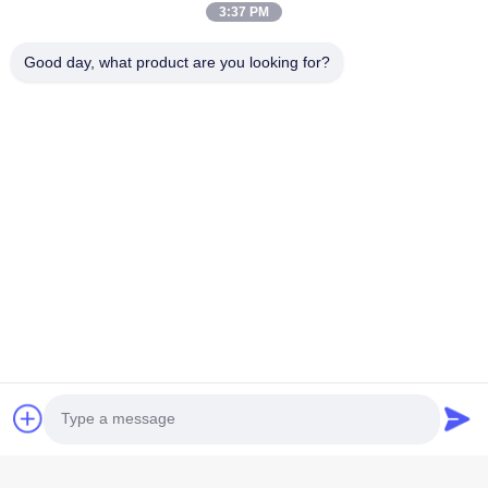
3:37 PM
Good day, what product are you looking for?
Kirim sekarang
HUBUNGI KAMI
Telp: 86-021-33693040
E-mail: skyseafly@runsing.com
TAUTAN CEPAT
Rumah
Produk
Tentang Kita
Wisata Pabrik
Kontrol Kualitas
Hubungi Kami
Quote Request Suatu
Berita
Sitemap
IKUTI KAMI.