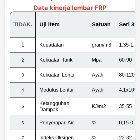
Data kinerja lembar FRP
TIDAK.
Uji item
Satuan
Seri 39
Kepadatan
gram/m3
1.35-1.5
1
Kekuatan Tarik
Mpa
60-90
2
Kekuatan Lentur
Ayah
80-120
3
Modulus Lentur
Ayah
4.1x10
³
-
4
Ketangguhan
5
KJ/m2
35-55
Dampak
Penyerapan Air
%
0,15-0,16
6
Indeks Oksigen
%
22-32
7