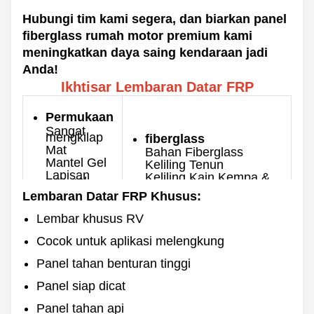
Hubungi tim kami segera, dan biarkan panel
fiberglass rumah motor premium kami
meningkatkan daya saing kendaraan jadi
Anda!
Ikhtisar Lembaran Datar FRP
Permukaan
Sangat
mengkilap
fiberglass
Mat
Bahan Fiberglass
Mantel Gel
Keliling Tenun
Lapisan
Keliling Kain Kempa &
non gel
Tenun Fiberglass
Lembaran Datar FRP Khusus:
Warna
Ketebalan
0,8-10mm
Lembar khusus RV
Disesuaikan
Maks. Lebar
Cocok untuk aplikasi melengkung
Sisi
3500mm
belakang
Panel tahan benturan tinggi
Panjang
Mulus
60/100/120m &
Panel siap dicat
Disesuaikan
Kasar
Panel tahan api