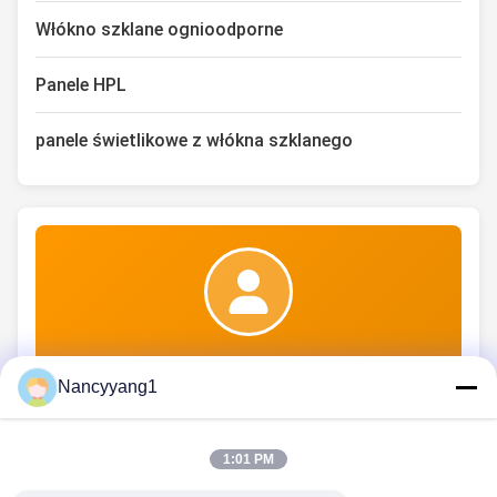
Włókno szklane ognioodporne
Panele HPL
panele świetlikowe z włókna szklanego
Ms. nicole
Nancyyang1
1:01 PM