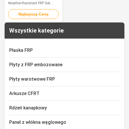
żelową, odporne na
Weather-Resistant FRP Gel-
warunki atmosferyczne
Coated Light-Condensing Panel
Introduction With its unique
Najlepszą Cenę
composite structure and
excellent performance, FRP gel
coat lighting panels have
Wszystkie kategorie
become a preferred product in
the field of architectural lighting.
Based on glass fiber and high-
Płaska FRP
performance ...
Płyty z FRP embozowane
Płyty warstwowe FRP
Arkusze CFRT
Rdzeń kanapkowy
Panel z włókna węglowego