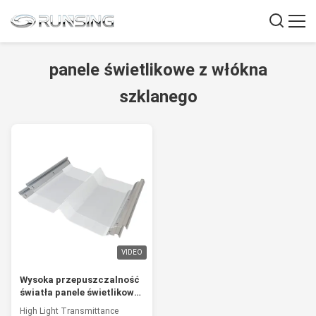
panele świetlikowe z włókna
szklanego
VIDEO
Wysoka przepuszczalność
światła panele świetlikowe
z laminatu FRP z powłoką
High Light Transmittance