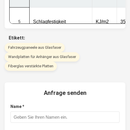
5
Schlagfestigkeit
KJ/m2
35 b
Etikett:
Fahrzeugpaneele aus Glasfaser
6
Absorption durch Wasser
%
0.15
Wandplatten für Anhänger aus Glasfaser
Fiberglas verstärkte Platten
7
Sauerstoffindex
%
22 b
Anfrage senden
8
Barkolhärte
Mg
30 b
Name *