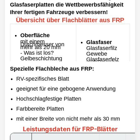
Glasfaserplatten die Wettbewerbsfähigkeit
Ihrer fertigen Fahrzeuge verbessern!
Übersicht über Flachblätter aus FRP
Oberfläche
mit einem
Glasfaser
Durchmesser von
mehr als 20 mm
Glasfaserfilz
- Was ist los?
Gewebe
Gelbeschichtung
Glasfaserfelz
und Gewebe
mit einem
Durchmesser von
Spezielle Flachbleche aus FRP:
mehr als 0,01 mm
Stärke
00,8 bis 10 mm
Farbe
RV-spezifisches Blatt
Max. Breite
Individualisiert
geeignet für eine gebogene Anwendung
3500 mm
Rückseite
Hochschlagfestige Platten
Länge
Schlank
60/100/120m &
individuell
Farbbereite Platten
Schwierig
angepasst
mit einer Breite von nicht mehr als 30 mm
Leistungsdaten für FRP-Blätter
-