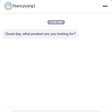
Nancyyang1
Jetzt einreichen
6:58 AM
Good day, what product are you looking for?
TRETEN SIE MIT UNS IN VERBINDUNG
Telefon: 86-021-33693040
E-Mail: skyseafly@runsing.com
SCHNELLLINKS
Startseite
Produkte
Über Uns
Fabrik Tour
Qualitätskontrolle
Kontakt
Referenzen
Nachrichten
Sitemap
FOLGEN SIE UNS.