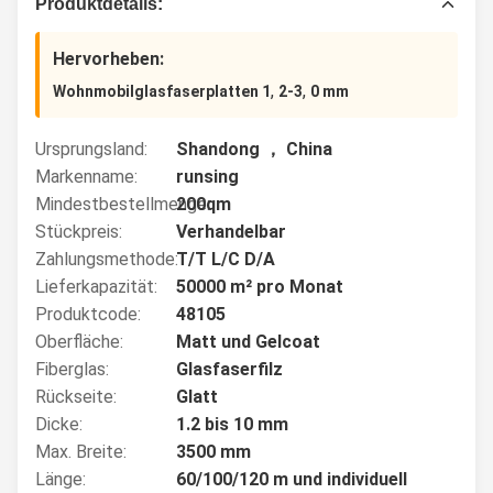
Produktdetails:
Hervorheben:
,
,
Wohnmobilglasfaserplatten 1
2-3
0 mm
Ursprungsland:
Shandong ， China
Markenname:
runsing
Mindestbestellmenge:
200qm
Stückpreis:
Verhandelbar
Zahlungsmethode:
T/T L/C D/A
Lieferkapazität:
50000 m² pro Monat
Produktcode:
48105
Oberfläche:
Matt und Gelcoat
Fiberglas:
Glasfaserfilz
Rückseite:
Glatt
Dicke:
1.2 bis 10 mm
Max. Breite:
3500 mm
Länge:
60/100/120 m und individuell