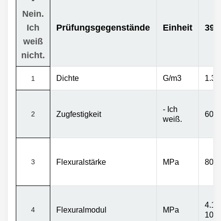
Nein.
Ich
Prüfungsgegenstände
Einheit
391
weiß
nicht.
Dichte
G/m3
1.35
1
- Ich
2
Zugfestigkeit
60 b
weiß.
3
Flexuralstärke
MPa
80 b
4.1x
4
Flexuralmodul
MPa
10
³