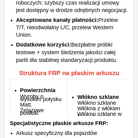
roboczych; szybszy czas realizacji umowy
jest dostępny w drodze odrębnych negocjacji.
Akceptowane kanały płatności:
Przelew
T/T, nieodwołalny L/C, przelew Western
Union.
Dodatkowe korzyści:
Bezpłatne próbki
testowe + system śledzenia jakości całej
partii dla stabilnej standaryzacji produktu
.
Struktura FRP na płaskim arkuszu
Powierzchnia
Wyroby o
Włókno szklane
wysokim połysku
Włókno szklane
Matt.
Włókna z włókien
Żelazowe
powłoki
Włókno szklane w
filcie i tkanina
Pozbawione żelu
powłoka
Specjalistyczne płaskie arkusze FRP:
Gęstość
Kolor
00,8-10 mm
Arkusz specyficzny dla pojazdów
Zindywidualizowane