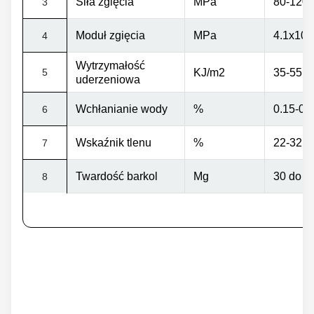
Siła zgięcia
MPa
80-120
3
Moduł zgięcia
MPa
4.1x10
³
4
Wytrzymałość
5
KJ/m2
35-55
uderzeniowa
Wchłanianie wody
%
0.15-0.
6
Wskaźnik tlenu
%
22-32
7
Twardość barkol
Mg
30 do 4
8