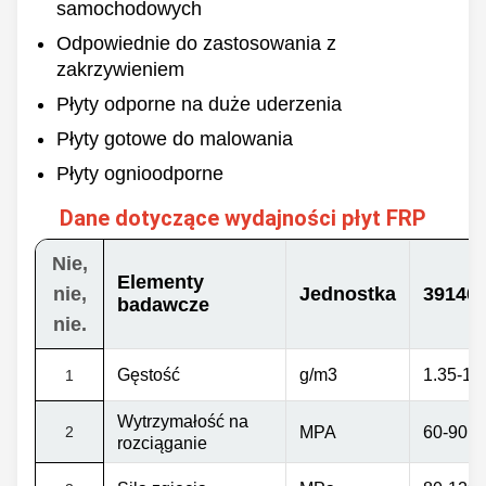
Maks. szerokość
samochodowych
3500 mm
Strona tylna
Odpowiednie do zastosowania z
Długość
Gładki
zakrzywieniem
60/100/120m &
Brutalny
Zindywidualizowane
Płyty odporne na duże uderzenia
Płyty gotowe do malowania
Płyty ognioodporne
Dane dotyczące wydajności płyt FRP
Nie,
Elementy
nie,
Jednostka
39140S
badawcze
nie.
Gęstość
g/m3
1.35-1.5
1
Wytrzymałość na
2
MPA
60-90
rozciąganie