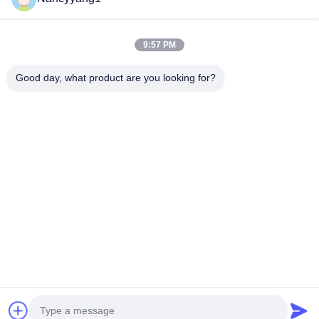
Wyślij teraz
9:57 PM
Good day, what product are you looking for?
SKONTAKTUJ SIĘ Z NAMI
Tel.: 86-021-33693040
Wiadomość e-mail: skyseafly@runsing.com
SZYBKIE LINKI
Dom
Produkty
O Nas
Wycieczka Po Fabryce
Kontrola Jakości
Skontaktuj Się Z Nami
Poprosić O Wycenę
Aktualności
Sitemap
CHODŹ ZA NAMI.
© 2026 Runsing Composites Co., Ltd.. All Rights Reserved.