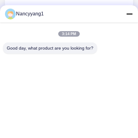
Nancyyang1
今提出する
3:14 PM
Good day, what product are you looking for?
送信
Tel: 86-021-33693040
メールアドレス: skyseafly@runsing.com
クイックリンク
ホーム
製品
企業情報
会社案内
品質管理
お問い合わせ
見積依頼
ニュース
地図
私たちをフォローしてください