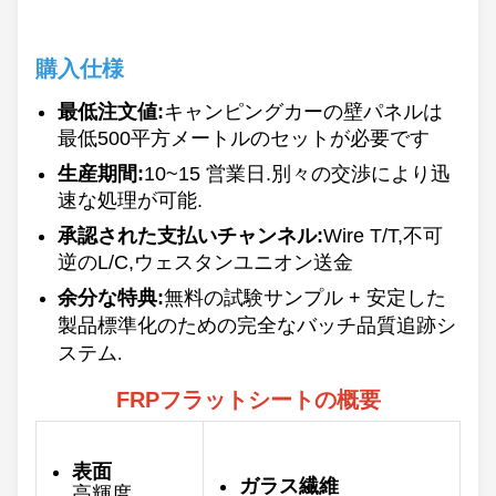
購入仕様
最低注文値:
キャンピングカーの壁パネルは
最低500平方メートルのセットが必要です
生産期間:
10~15 営業日.別々の交渉により迅
速な処理が可能.
承認された支払いチャンネル:
Wire T/T,不可
逆のL/C,ウェスタンユニオン送金
余分な特典:
無料の試験サンプル + 安定した
製品標準化のための完全なバッチ品質追跡シ
ステム
.
FRPフラットシートの概要
表面
ガラス繊維
高輝度