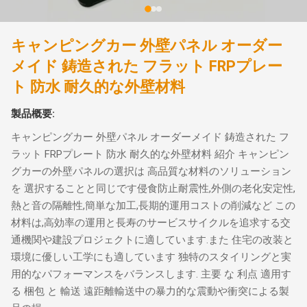
キャンピングカー 外壁パネル オーダー
メイド 鋳造された フラット FRPプレー
ト 防水 耐久的な外壁材料
製品概要:
キャンピングカー 外壁パネル オーダーメイド 鋳造された フ
ラット FRPプレート 防水 耐久的な外壁材料 紹介 キャンピン
グカーの外壁パネルの選択は 高品質な材料のソリューション
を 選択することと同じです侵食防止耐震性,外側の老化安定性,
熱と音の隔離性,簡単な加工,長期的運用コストの削減など この
材料は,高効率の運用と長寿のサービスサイクルを追求する交
通機関や建設プロジェクトに適しています.また 住宅の改装と
環境に優しい工学にも適しています 独特のスタイリングと実
用的なパフォーマンスをバランスします. 主要 な 利点 適用す
る 梱包 と 輸送 遠距離輸送中の暴力的な震動や衝突による製