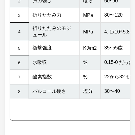
張力強さ
ほら
60~90
2
折りたたみ力
80〜120
MPa
3
折りたたみのモジ
4
MPa
4. 1x10
³
-5.8×
ュール
衝撃強度
35~55歳
KJ/m2
5
水吸収
0.15-0 だった
%
6
酸素指数
22から32まで
%
7
バルコール硬さ
塩分
30〜40
8