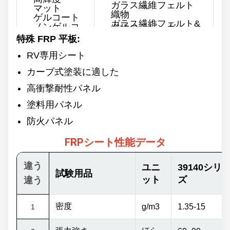
ガラス繊維フェルト
マット
織物
ゲルコート
ガラス繊維フェルト&
ノンゲルコ
織物ロービング
ーティング
特殊 FRP 平板:
厚さ
色
0.8~10mm
RV専用シート
カスタマイズ
最大 幅
カーブ式塗装に適した
3500mm
裏側
滑らか
高衝撃耐性パネル
長さ
荒い
60/100/120m & オーダ
ーメイド
塗料用パネル
防火パネル
FRPシート性能データ
違う
ユニ
39140シリ
試験用品
ット
ズ
違う
密度
g/m3
1.35-15
1