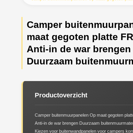
Camper buitenmuurpan
maat gegoten platte FR
Anti-in de war brengen
Duurzaam buitenmuurm
Productoverzicht
Camper buitenmuurpanelen Op maat gegoten platt
Anti-in de war brengen Duurzaam buitenmuurmateri
Kiezen voor buitenwandpanelen voor campers kom