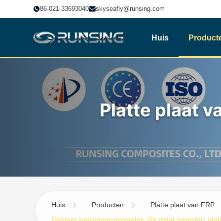
86-021-33693040
skyseafly@runsing.com
Huis
Product
Platte plaat v
Huis
Producten
Platte plaat van FRP
Camper buitenmuurpanelen Op maat gegoten platt