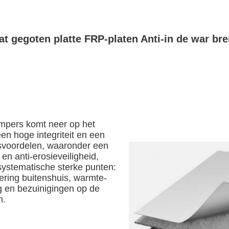
 gegoten platte FRP-platen Anti-in de war b
mpers komt neer op het
en hoge integriteit en een
svoordelen, waaronder een
 en anti-erosieveiligheid,
 systematische sterke punten:
dering buitenshuis, warmte-
g en bezuinigingen op de
n.