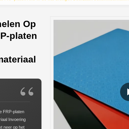
elen Op
P-platen
ateriaal
e FRP-platen
aal Invoering
t neer op het