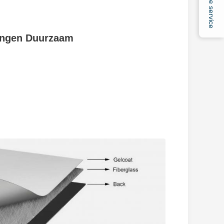
Online service
rengen Duurzaam