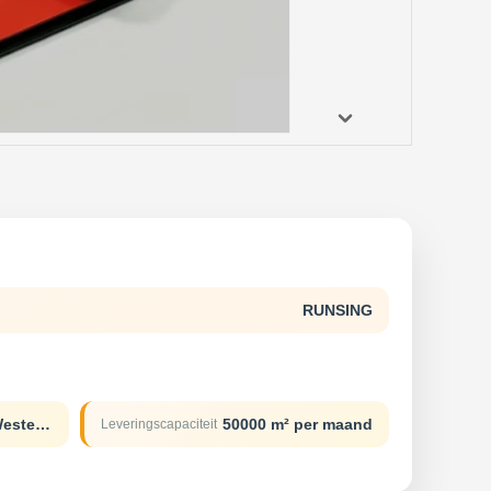
RUNSING
T/T L/C D/A D/P Western union
50000 m² per maand
Leveringscapaciteit