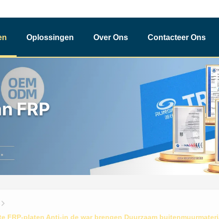
en
Oplossingen
Over Ons
Contacteer Ons
an FRP
e FRP-platen Anti-in de war brengen Duurzaam buitenmuurmateri