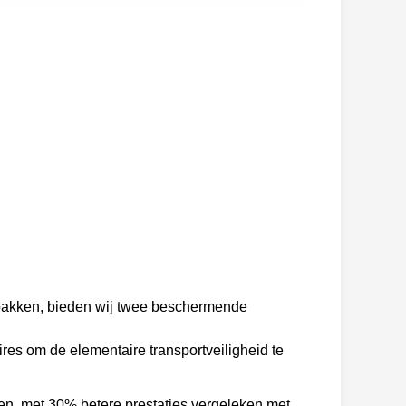
 pakken, bieden wij twee beschermende
res om de elementaire transportveiligheid te
en, met 30% betere prestaties vergeleken met