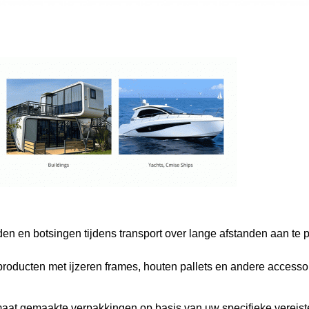
n en botsingen tijdens transport over lange afstanden aan te
roducten met ijzeren frames, houten pallets en andere accessoi
aat gemaakte verpakkingen op basis van uw specifieke vereist