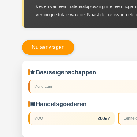
kiezen van een materiaaloplossing met een hoge int
verhoogde totale waarde. Naast de basisvoordelen, 
N
u
a
a
n
v
r
a
g
e
n
Basiseigenschappen
Merknaam
Handelsgoederen
200m²
MOQ
Eenheid