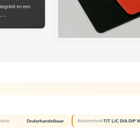
egriteit en een
...
Onderhandelbaar
sprijs
Betaalmethode