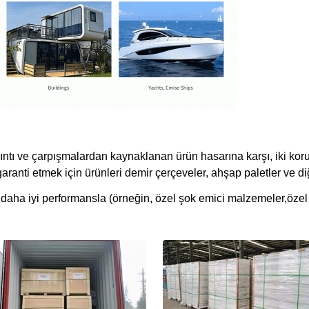
rsıntı ve çarpışmalardan kaynaklanan ürün hasarına karşı, iki k
ranti etmek için ürünleri demir çerçeveler, ahşap paletler ve di
aha iyi performansla (örneğin, özel şok emici malzemeler,özel 