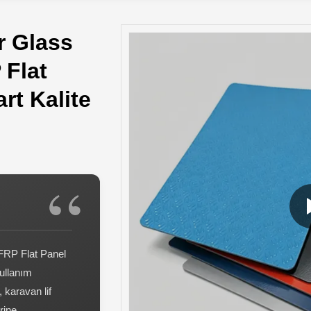
r Glass
 Flat
rt Kalite
FRP Flat Panel
ullanım
karavan lif
rine