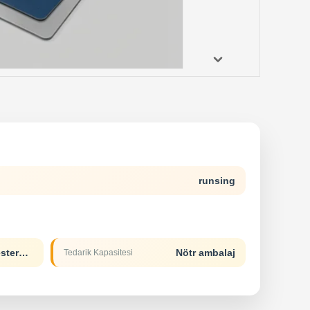
runsing
T/TL/CD/AD/PWestern Union
Nötr ambalaj
Tedarik Kapasitesi