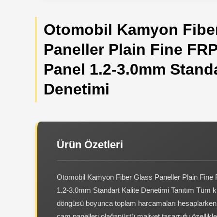
Otomobil Kamyon Fibe
Paneller Plain Fine FRP
Panel 1.2-3.0mm Standa
Denetimi
Ürün Özetleri
Otomobil Kamyon Fiber Glass Paneller Plain Fine 
1.2-3.0mm Standart Kalite Denetimi Tanıtım Tüm k
döngüsü boyunca toplam harcamaları hesaplarken, 
cam panelleri olağanüstü maliyet tasarrufu özellikle