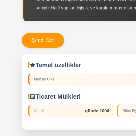
sahiptir.Hafif yapıları lojistik ve kurulum masraflarını
Ş
i
m
d
i
S
o
r
Temel özellikler
Menşei Ülke
Ticaret Mülkleri
günde 1000
Adedi
Birim Fi