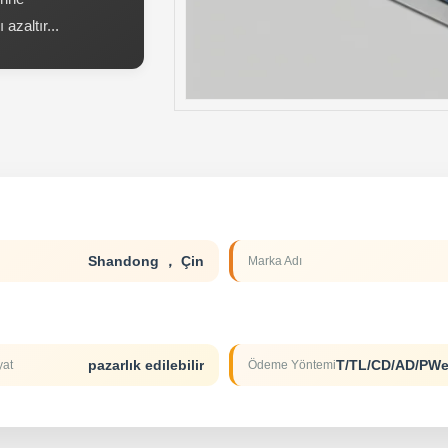
 azaltır...
Shandong ， Çin
Marka Adı
pazarlık edilebilir
yat
Ödeme Yöntemi