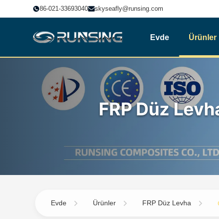
86-021-33693040
skyseafly@runsing.com
Evde
Ürünler
FRP Düz Levh
Evde
Ürünler
FRP Düz Levha