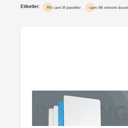
Etiketler:
RV cam lif paneller
cam lifli römork duvar