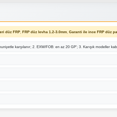
leri düz FRP
,
FRP düz levha 1.2-3.0mm
,
Garanti ile ince FRP düz p
uniyetle karşılanır; 2. EXW/FOB: en az 20 GP'; 3. Karışık modeller kab