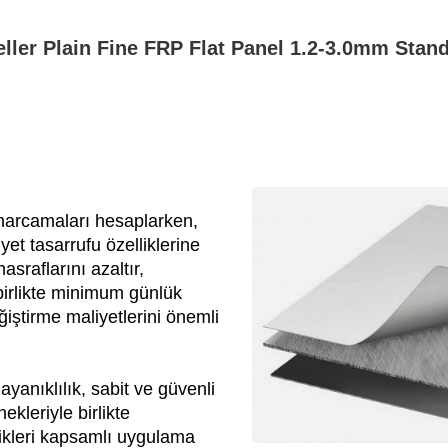
ler Plain Fine FRP Flat Panel 1.2-3.0mm Stand
arcamaları hesaplarken,
et tasarrufu özelliklerine
asraflarını azaltır,
 birlikte minimum günlük
iştirme maliyetlerini önemli
yanıklılık, sabit ve güvenli
kleriyle birlikte
likleri kapsamlı uygulama