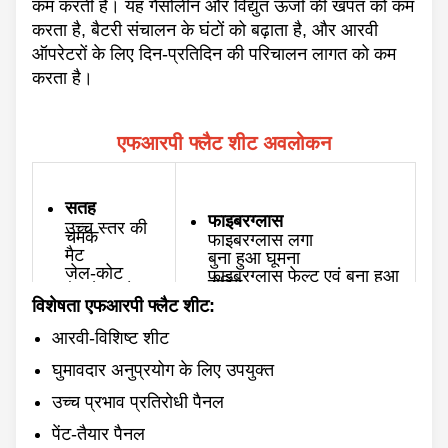
कम करती है। यह गैसोलीन और विद्युत ऊर्जा की खपत को कम
करता है, बैटरी संचालन के घंटों को बढ़ाता है, और आरवी
ऑपरेटरों के लिए दिन-प्रतिदिन की परिचालन लागत को कम
करता है।
एफआरपी फ्लैट शीट अवलोकन
सतह
फाइबरग्लास
उच्च स्तर की
चमक
फाइबरग्लास लगा
मैट
बुना हुआ घूमना
जेल-कोट
फाइबरग्लास फेल्ट एवं बुना हुआ
रोविंग
गैर जेल-कोट
विशेषता एफआरपी फ्लैट शीट:
मोटाई
रंग
0.8-10मिमी
आरवी-विशिष्ट शीट
स्वनिर्धारित
अधिकतम. चौड़ाई
घुमावदार अनुप्रयोग के लिए उपयुक्त
3500 मिमी
पीछे की ओर
चिकना
उच्च प्रभाव प्रतिरोधी पैनल
लंबाई
किसी न किसी
60/100/120 मीटर एवं
अनुकूलित
पेंट-तैयार पैनल