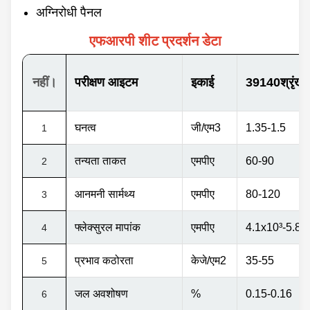
अग्निरोधी पैनल
एफआरपी शीट प्रदर्शन डेटा
नहीं।
परीक्षण आइटम
इकाई
39140श्रृंखल
घनत्व
जी/एम3
1.35-1.5
1
तन्यता ताकत
एमपीए
60-90
2
आनमनी सार्मथ्य
एमपीए
80-120
3
फ्लेक्सुरल मापांक
एमपीए
4.1x10
³
-5.8x
4
प्रभाव कठोरता
केजे/एम2
35-55
5
जल अवशोषण
%
0.15-0.16
6