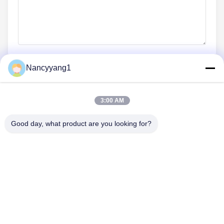
Nancyyang1
अभी जमा करें
3:00 AM
Good day, what product are you looking for?
हमसे संपर्क करें
टेलीफोन: 86-021-33693040
ईमेल: skyseafly@runsing.com
त्वरित लिंक
होम
उत्पाद
हमारे बारे में
फैक्टरी यात्रा
गुणवत्ता नियंत्रण
हमसे संपर्क करें
एक बोली का अनुरोध