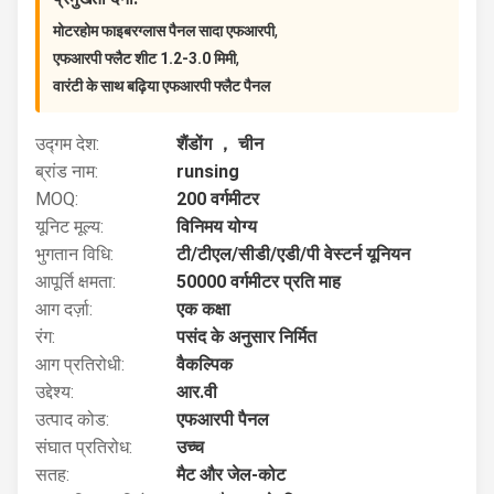
,
मोटरहोम फाइबरग्लास पैनल सादा एफआरपी
,
एफआरपी फ्लैट शीट 1.2-3.0 मिमी
वारंटी के साथ बढ़िया एफआरपी फ्लैट पैनल
उद्गम देश:
शैंडोंग ， चीन
ब्रांड नाम:
runsing
MOQ:
200 वर्गमीटर
यूनिट मूल्य:
विनिमय योग्य
भुगतान विधि:
टी/टीएल/सीडी/एडी/पी वेस्टर्न यूनियन
आपूर्ति क्षमता:
50000 वर्गमीटर प्रति माह
आग दर्ज़ा:
एक कक्षा
रंग:
पसंद के अनुसार निर्मित
आग प्रतिरोधी:
वैकल्पिक
उद्देश्य:
आर.वी
उत्पाद कोड:
एफआरपी पैनल
संघात प्रतिरोध:
उच्च
सतह:
मैट और जेल-कोट