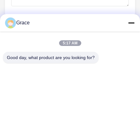
Grace
ส่งเดี๋ยวนี้
5:17 AM
Good day, what product are you looking for?
ติดต่อเรา
โทรศัพท์: 0086-21-33693040
อีเมล: skyseafly@runsing.com
ลิงก์ด่วน
บ้าน
ผลิตภัณฑ์
เกี่ยวกับเรา
ทัวร์โรงงาน
ควบคุมคุณภาพ
ติดต่อเรา
ขออ้าง
ข่าว
แผนผังเว็บไซต์
ตามเรามา