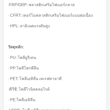
·FRP/GRP: พลาสติกเสริมไฟเบอร์กลาส
· CFRT: เทอร์โมพลาสติกเสริมไฟเบอร์แบบต่อเนื่อง
· HPL: ลามิเนตแรงดันสูง
วัสดุหลัก:
· PU: โพลียูรีเทน
· PP:โพลีโพรพีลีน
· PET: โพลีเอทิลีน เทเรฟทาลาที
·พีวีซี: โพลีไวนิลคลอไรด์
· PE:โพลีเอทิลีน