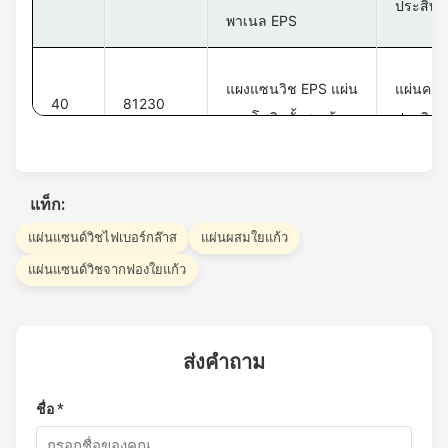
ประสิทธ
พาเนล EPS
แผงแซนวิช EPS แผ่น
แผ่นคอม
40
81230
คอมโพสิตทั้งสองด้าน
ประสิทธ
แท็ก:
แผ่นแซนด์วิชไฟเบอร์กล๊าส
แผ่นผสมใยแก้ว
แผ่นแซนด์วิชจากฟองใยแก้ว
ส่งคำถาม
ชื่อ *