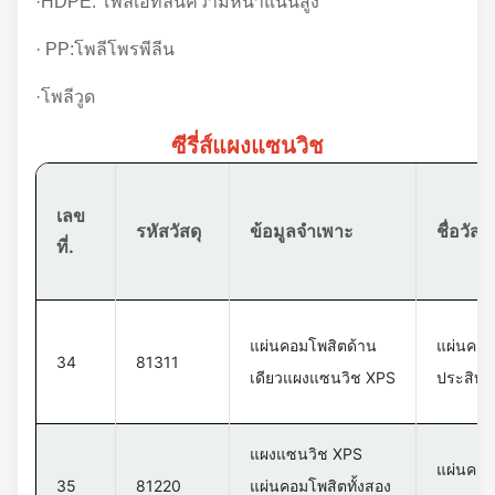
·HDPE: โพลีเอทิลีนความหนาแน่นสูง
· PP:โพลีโพรพีลีน
·โพลีวูด
ซีรี่ส์แผงแซนวิช
เลข
รหัสวัสดุ
ข้อมูลจำเพาะ
ชื่อวัสดุ
ที่.
แผ่นคอมโพสิตด้าน
แผ่นคอม
34
81311
เดียวแผงแซนวิช XPS
ประสิทธ
แผงแซนวิช XPS
แผ่นคอม
35
81220
แผ่นคอมโพสิตทั้งสอง