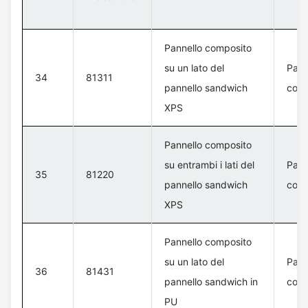
Pannello composito
su un lato del
Pann
34
81311
pannello sandwich
con 
XPS
Pannello composito
su entrambi i lati del
Pann
35
81220
pannello sandwich
con 
XPS
Pannello composito
su un lato del
Pann
36
81431
pannello sandwich in
con 
PU