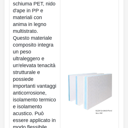
schiuma PET, nido
d'ape in PP e
materiali con
anima in legno
multistrato.
Questo materiale
composito integra
un peso
ultraleggero e
un'elevata tenacità
strutturale e
possiede
importanti vantaggi
anticorrosione,
isolamento termico
e isolamento
acustico. Può
essere applicato in
modo flessibile