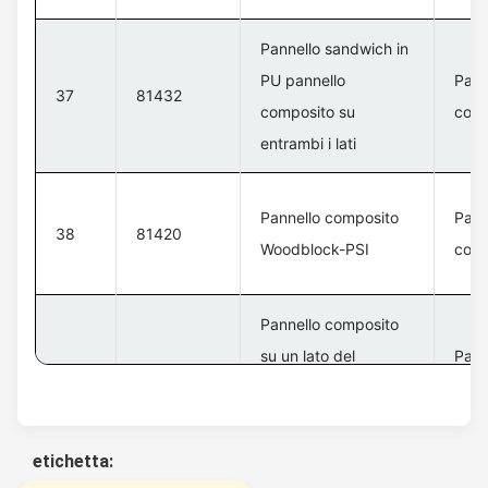
Pannello sandwich in
PU pannello
Pann
37
81432
composito su
con 
entrambi i lati
Pannello composito
Pann
38
81420
Woodblock-PSI
con 
Pannello composito
su un lato del
Pann
39
81421
pannello sandwich in
con 
EPS
etichetta: