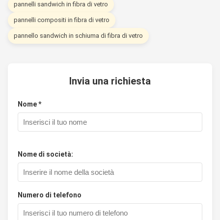
Pannello sandwich in
Pann
pannelli sandwich in fibra di vetro
40
81230
EPS su entrambi i lati
con 
pannelli compositi in fibra di vetro
pannello sandwich in schiuma di fibra di vetro
Invia una richiesta
Nome *
Nome di società:
Numero di telefono