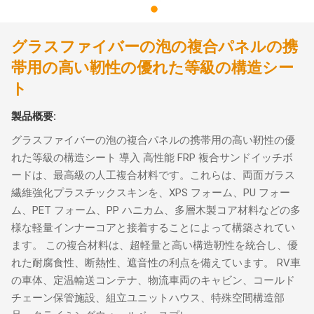
グラスファイバーの泡の複合パネルの携
帯用の高い靭性の優れた等級の構造シー
ト
製品概要:
グラスファイバーの泡の複合パネルの携帯用の高い靭性の優
れた等級の構造シート 導入 高性能 FRP 複合サンドイッチボ
ードは、最高級の人工複合材料です。これらは、両面ガラス
繊維強化プラスチックスキンを、XPS フォーム、PU フォー
ム、PET フォーム、PP ハニカム、多層木製コア材料などの多
様な軽量インナーコアと接着することによって構築されてい
ます。 この複合材料は、超軽量と高い構造靭性を統合し、優
れた耐腐食性、断熱性、遮音性の利点を備えています。 RV車
の車体、定温輸送コンテナ、物流車両のキャビン、コールド
チェーン保管施設、組立ユニットハウス、特殊空間構造部