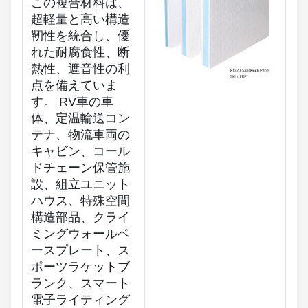
この複合材料は、
超軽量と高い構造
靭性を統合し、優
れた耐腐食性、断
熱性、遮音性の利
点を備えていま
す。 RV車の車
体、定温輸送コン
テナ、物流車両の
キャビン、コール
ドチェーン保管施
設、組立ユニット
ハウス、特殊空間
構造部品、クライ
ミングウォールベ
ースプレート、ス
ポーツラケットブ
ランク、スマート
電子ライティング