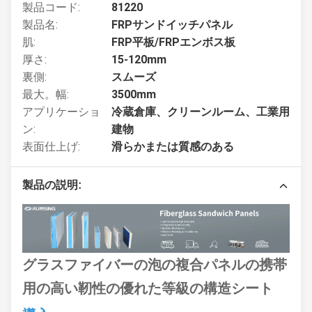
製品コード:
81220
製品名:
FRPサンドイッチパネル
肌:
FRP平板/FRPエンボス板
厚さ:
15-120mm
裏側:
スムーズ
最大。幅:
3500mm
アプリケーショ
冷蔵倉庫、クリーンルーム、工業用
ン:
建物
表面仕上げ:
滑らかまたは質感のある
製品の説明:
グラスファイバーの泡の複合パネルの携帯
用の高い靭性の優れた等級の構造シート