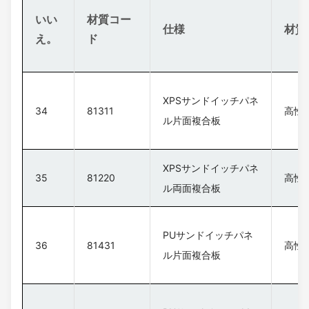
いい
材質コー
仕様
材質
え。
ド
XPSサンドイッチパネ
34
81311
高性
ル片面複合板
XPSサンドイッチパネ
35
81220
高性
ル両面複合板
PUサンドイッチパネ
36
81431
高性
ル片面複合板