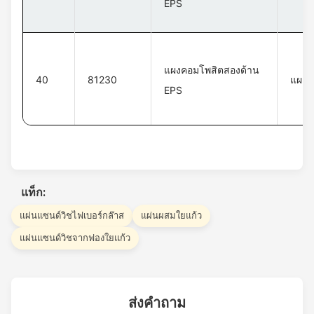
EPS
แผงคอมโพสิตสองด้าน
40
81230
แผงค
EPS
แท็ก:
แผ่นแซนด์วิชไฟเบอร์กล๊าส
แผ่นผสมใยแก้ว
แผ่นแซนด์วิชจากฟองใยแก้ว
ส่งคำถาม