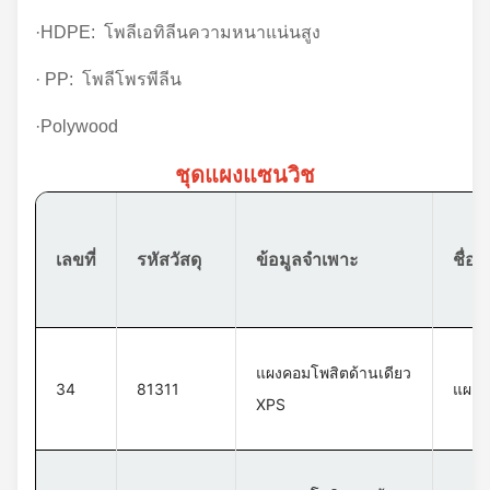
·HDPE: โพลีเอทิลีนความหนาแน่นสูง
· PP: โพลีโพรพีลีน
·Polywood
ชุดแผงแซนวิช
เลขที่
รหัสวัสดุ
ข้อมูลจำเพาะ
ชื่อวั
แผงคอมโพสิตด้านเดียว
34
81311
แผงค
XPS