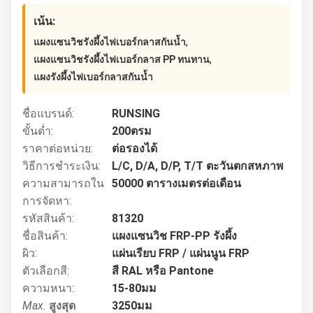
เน้น:
,
แผงแซนวิชรังผึ้งไฟเบอร์กลาสกันน้ำ
,
แผงแซนวิชรังผึ้งไฟเบอร์กลาส PP ทนทาน
แผงรังผึ้งไฟเบอร์กลาสกันน้ำ
ชื่อแบรนด์:
RUNSING
ขั้นต่ำ:
200ตรม
ราคาต่อหน่วย:
ต่อรองได้
วิธีการชำระเงิน:
L/C, D/A, D/P, T/T ตะวันตกสหภาพ
ความสามารถใน
50000 ตารางเมตรต่อเดือน
การจัดหา:
รหัสสินค้า:
81320
ชื่อสินค้า:
แผงแซนวิช FRP-PP รังผึ้ง
ผิว:
แผ่นเรียบ FRP / แผ่นนูน FRP
ตัวเลือกสี:
สี RAL หรือ Pantone
ความหนา:
15-80มม
Max.
สูงสุด
3250มม