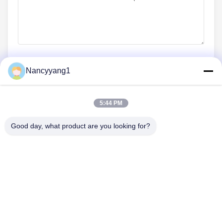
Nancyyang1
ส่งเดี๋ยวนี้
5:44 PM
Good day, what product are you looking for?
ติดต่อเรา
โทรศัพท์: 0086-21-33693040
อีเมล: skyseafly@runsing.com
ลิงก์ด่วน
บ้าน
ผลิตภัณฑ์
เกี่ยวกับเรา
ทัวร์โรงงาน
ควบคุมคุณภาพ
ติดต่อเรา
ขออ้าง