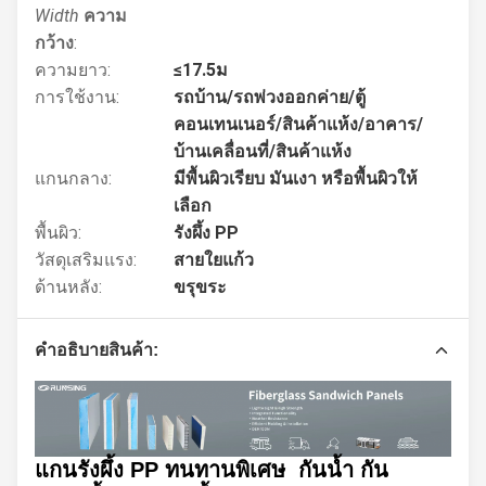
Width
ความ
กว้าง
:
ความยาว:
≤17.5ม
การใช้งาน:
รถบ้าน/รถพ่วงออกค่าย/ตู้
คอนเทนเนอร์/สินค้าแห้ง/อาคาร/
บ้านเคลื่อนที่/สินค้าแห้ง
แกนกลาง:
มีพื้นผิวเรียบ มันเงา หรือพื้นผิวให้
เลือก
พื้นผิว:
รังผึ้ง PP
วัสดุเสริมแรง:
สายใยแก้ว
ด้านหลัง:
ขรุขระ
คําอธิบายสินค้า:
แกนรังผึ้ง PP ทนทานพิเศษ กันน้ำ กัน