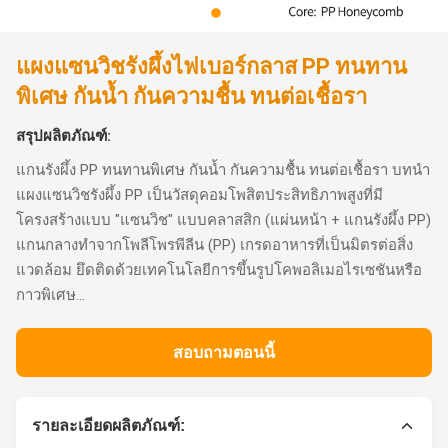
แผงแซนวิชรังผึ้งไฟเบอร์กลาส PP ทนทาน
พิเศษ กันน้ำ กันความชื้น ทนต่อเชื้อรา
สรุปผลิตภัณฑ์:
แกนรังผึ้ง PP ทนทานพิเศษ กันน้ำ กันความชื้น ทนต่อเชื้อรา บทนำ
แผงแซนวิชรังผึ้ง PP เป็นวัสดุคอมโพสิตประสิทธิภาพสูงที่มี
โครงสร้างแบบ "แซนวิช" แบบคลาสสิก (แผ่นหน้า + แกนรังผึ้ง PP)
แกนกลางทำจากโพลีโพรพีลีน (PP) เกรดอาหารที่เป็นมิตรต่อสิ่ง
แวดล้อม ยึดติดด้วยเทคโนโลยีการขึ้นรูปโคพอลิเมอไรเซชันหรือ
กาวพิเศษ...
สอบถามตอนนี้
รายละเอียดผลิตภัณฑ์: