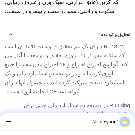
کم کربن (عایق حرارتی، سبک وزن و غیره) ، زیبایی،
سکوت و راحتی، همه در سطوح پیشرو در صنعت.
تحقیق و توسعه:
RunSing دارای یک تیم تحقیق و توسعه 10 نفری است
که سالانه بیش از 20 پروژه تحقیق و توسعه را آغاز می
کند. آنها پنج اختراع اختراع و 19 اختراع مدل مفید را جمع
آوری کرده اند.و در توسعه دو استاندارد ملی و یک
استاندارد صنعت شرکت کرده اندده محصول آنها دارای
گواهینامه CE اتحادیه اروپا هستند.
RunSing در توسعه دو استاندارد ملی چینی برای
ترکیبات فیبرگلاس (GB/T 41879-2022 و 20233909-
Nancyyang1
T-606) شرکت کرد.