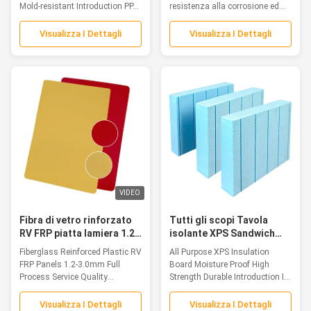
all'umidità e alle muffe
scivolamento solide e
Mold-resistant Introduction PP...
resistenza alla corrosione ed
durevoli
elevata...
Visualizza I Dettagli
Visualizza I Dettagli
VIDEO
Fibra di vetro rinforzato
Tutti gli scopi Tavola
RV FRP piatta lamiera 1.2-
isolante XPS Sandwich
3.0mm Garanzia di qualità
Core Proof di umidità Alta
Fiberglass Reinforced Plastic RV
All Purpose XPS Insulation
del servizio di processo
resistenza Durable
FRP Panels 1.2-3.0mm Full
Board Moisture Proof High
completo
Process Service Quality
Strength Durable Introduction In
Guarantee...
scenarios...
Visualizza I Dettagli
Visualizza I Dettagli