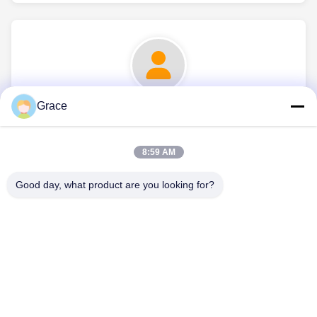
Grace
Ms. nicole
8:59 AM
Good day, what product are you looking for?
CONTATTICI
Telefono: 86-021-33693040
Email: skyseafly@runsing.com
LINK VELOCI
Casa
Prodotti
Chi Siamo
Fatory Tour
Controllo Di Qualità
Contattaci