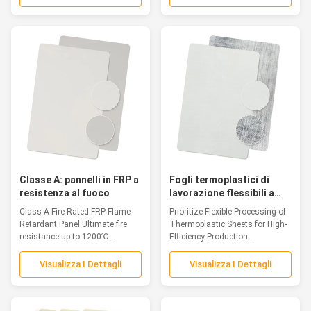
Classe A: pannelli in FRP a
Fogli termoplastici di
resistenza al fuoco
lavorazione flessibili a
trama liscia Fogli Cfrt per
Class A Fire-Rated FRP Flame-
Prioritize Flexible Processing of
la produzione ad alta
Retardant Panel Ultimate fire
Thermoplastic Sheets for High-
efficienza
resistance up to 1200℃
Efficiency Production...
Introduction As...
Visualizza I Dettagli
Visualizza I Dettagli