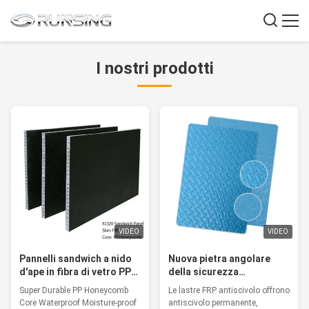
I nostri prodotti
VIDEO
VIDEO
Pannelli sandwich a nido
Nuova pietra angolare
d'ape in fibra di vetro PP
della sicurezza
super resistenti,
industriale lastre di fibra
Super Durable PP Honeycomb
Le lastre FRP antiscivolo offrono
impermeabili, resistenti
di vetro resistenti allo
Core Waterproof Moisture-proof
antiscivolo permanente,