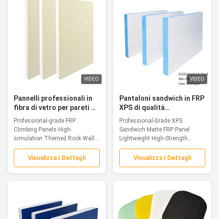
VIDEO
VIDEO
Pannelli professionali in
Pantaloni sandwich in FRP
fibra di vetro per pareti da
XPS di qualità
arrampicata ad alta
professionale Matte
Professional-grade FRP
Professional-Grade XPS
simulazione a tema pareti
leggero Alta resistenza
Climbing Panels High-
Sandwich Matte FRP Panel
rocciose
simulation Themed Rock Walls
Lightweight High-Strength
Introduction FRP...
Introduction Fiberglass...
Visualizza I Dettagli
Visualizza I Dettagli