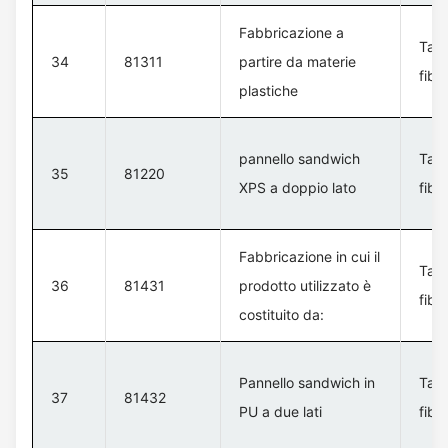
Fabbricazione a
Tavo
34
81311
partire da materie
fibr
plastiche
pannello sandwich
Tavo
35
81220
XPS a doppio lato
fibr
Fabbricazione in cui il
Tavo
36
81431
prodotto utilizzato è
fibr
costituito da:
Pannello sandwich in
Tavo
37
81432
PU a due lati
fibr