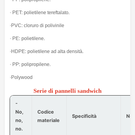
· PET: polietilene tereftalato.
·PVC: cloruro di polivinile
· PE: polietilene.
·HDPE: polietilene ad alta densità.
· PP: polipropilene.
·Polywood
Serie di pannelli sandwich
-
No,
Codice
Specificità
Nom
no,
materiale
no.