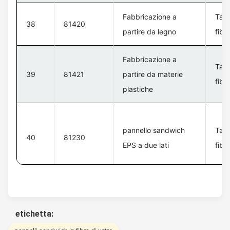
Fabbricazione a
Tavo
38
81420
partire da legno
fibr
Fabbricazione a
Tavo
39
81421
partire da materie
fibr
plastiche
pannello sandwich
Tavo
40
81230
EPS a due lati
fibr
etichetta: