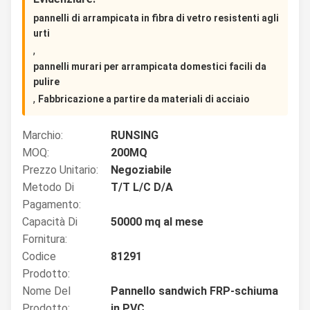
pannelli di arrampicata in fibra di vetro resistenti agli
urti
,
pannelli murari per arrampicata domestici facili da
pulire
,
Fabbricazione a partire da materiali di acciaio
Marchio:
RUNSING
MOQ:
200MQ
Prezzo Unitario:
Negoziabile
Metodo Di
T/T L/C D/A
Pagamento:
Capacità Di
50000 mq al mese
Fornitura:
Codice
81291
Prodotto:
Nome Del
Pannello sandwich FRP-schiuma
Prodotto:
in PVC