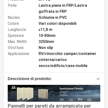
Pelle:
Lastra piana in FRP/Lastra
goffrata in FRP
Nucleo:
Schiuma in PVC
Colore:
Vari colori disponibili
Lunghezza:
≤11,8 m
Spessore:
10-80mm
Max. Width:
3250mm
Struttura:
Non slip
Applicazione:
RV/rimorchio camper/container
cisterna/carico
secco/edificio/casa mobile
Descrizione di prodotto:
Pannelli per pareti da arrampicata per