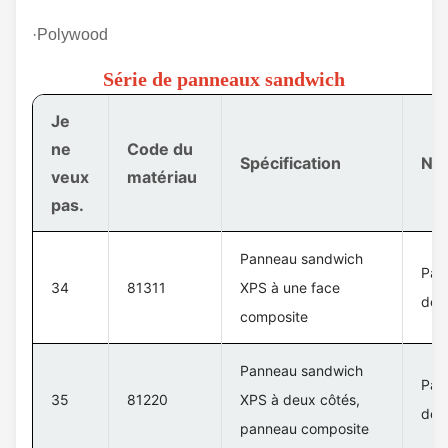
·Polywood
Série de panneaux sandwich
Je
ne
Code du
Spécification
Nom
veux
matériau
pas.
Panneau sandwich
Pan
34
81311
XPS à une face
de 
composite
Panneau sandwich
Pan
35
81220
XPS à deux côtés,
de 
panneau composite