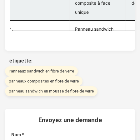
composite à face
de 
unique
Panneau sandwich
EPS, panneau
Pan
40
81230
composite des deux
de 
côtés
étiquette:
Panneaux sandwich en fibre de verre
panneaux composites en fibre de verre
panneau sandwich en mousse de fibre de verre
Envoyez une demande
Nom *