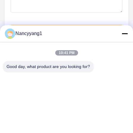
Soumettez maintenant
Nancyyang1
10:41 PM
CONTACTEZ-NOUS
Good day, what product are you looking for?
Téléphone: 0086-21-33693040
Email: skyseafly@runsing.com
LIENS RAPIDES
Aperçu
Produits
A Propos De Nous
Visite D'usine
Contrôle De La Qualité
Contact
Demande De Soumission
Nouvelles
Plan Du Site