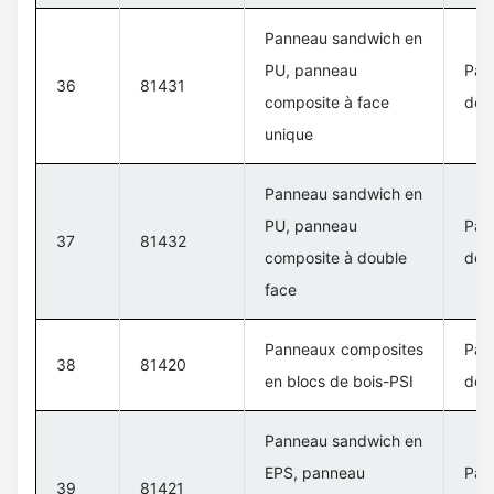
Panneau sandwich en
PU, panneau
Pan
36
81431
composite à face
de 
unique
Panneau sandwich en
PU, panneau
Pan
37
81432
composite à double
de 
face
Panneaux composites
Pan
38
81420
en blocs de bois-PSI
de 
Panneau sandwich en
EPS, panneau
Pan
39
81421