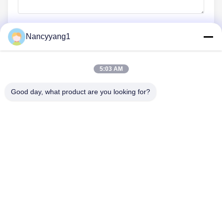
Nancyyang1
Envie agora
5:03 AM
Good day, what product are you looking for?
CONTACTE-NOS
Telefone: 0086-21-33693040
E-mail: skyseafly@runsing.com
LINKS RÁPIDOS
Casa
Produtos
Quem Somos
Fábrica
Controle De Qualidade
Fale Conosco
Pedir Um Orçamento
Notícias
Mapa Do Site
SEGUE-NOS.