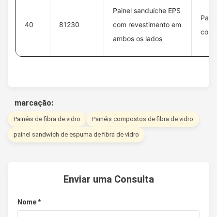
Painel sanduíche EPS
Pain
40
81230
com revestimento em
com 
ambos os lados
marcação:
Painéis de fibra de vidro
Painéis compostos de fibra de vidro
painel sandwich de espuma de fibra de vidro
Enviar uma Consulta
Nome *