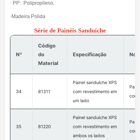
· PP: Polipropileno.
·Madeira Polida
Série de Painéis Sanduíche
Código
Nº
do
Especificação
Nom
Material
Painel sanduíche XPS
Pain
34
81311
com revestimento em
com 
um lado
Painel sanduíche XPS
Pain
35
81220
com revestimento em
com 
ambos os lados