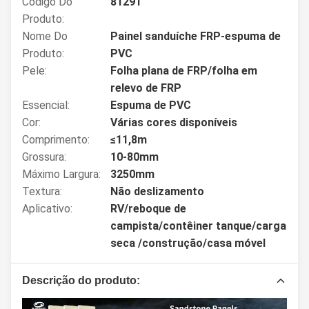
Código Do
81291
Produto:
Nome Do
Painel sanduíche FRP-espuma de
Produto:
PVC
Pele:
Folha plana de FRP/folha em
relevo de FRP
Essencial:
Espuma de PVC
Cor:
Várias cores disponíveis
Comprimento:
≤11,8m
Grossura:
10-80mm
Máximo Largura:
3250mm
Textura:
Não deslizamento
Aplicativo:
RV/reboque de
campista/contêiner tanque/carga
seca /construção/casa móvel
Descrição do produto: