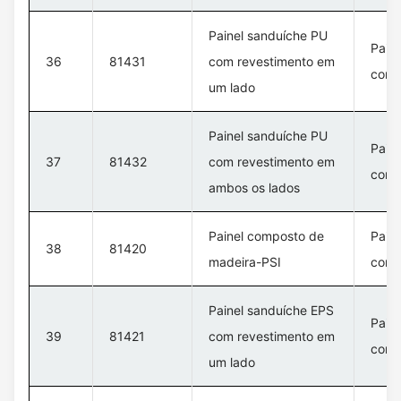
Painel sanduíche PU
Pain
36
81431
com revestimento em
com 
um lado
Painel sanduíche PU
Pain
37
81432
com revestimento em
com 
ambos os lados
Painel composto de
Pain
38
81420
madeira-PSI
com 
Painel sanduíche EPS
Pain
39
81421
com revestimento em
com 
um lado