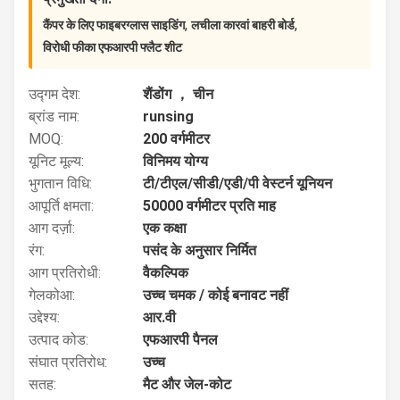
,
,
कैंपर के लिए फाइबरग्लास साइडिंग
लचीला कारवां बाहरी बोर्ड
विरोधी फीका एफआरपी फ्लैट शीट
उद्गम देश:
शैंडोंग ， चीन
ब्रांड नाम:
runsing
MOQ:
200 वर्गमीटर
यूनिट मूल्य:
विनिमय योग्य
भुगतान विधि:
टी/टीएल/सीडी/एडी/पी वेस्टर्न यूनियन
आपूर्ति क्षमता:
50000 वर्गमीटर प्रति माह
आग दर्ज़ा:
एक कक्षा
रंग:
पसंद के अनुसार निर्मित
आग प्रतिरोधी:
वैकल्पिक
गेलकोआ:
उच्च चमक / कोई बनावट नहीं
उद्देश्य:
आर.वी
उत्पाद कोड:
एफआरपी पैनल
संघात प्रतिरोध:
उच्च
सतह:
मैट और जेल-कोट