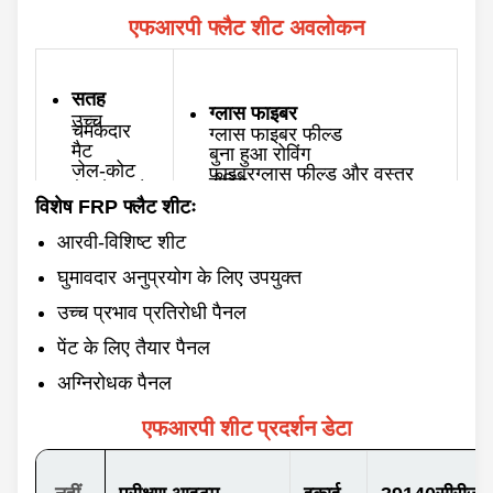
एफआरपी फ्लैट शीट अवलोकन
सतह
ग्लास फाइबर
उच्च
चमकदार
ग्लास फाइबर फील्ड
मैट
बुना हुआ रोविंग
जेल-कोट
फाइबरग्लास फील्ड और वस्त्र
रोविंग
गैर-जेल कोट
विशेष FRP फ्लैट शीटः
मोटाई
रंग
0.8-10 मिमी
आरवी-विशिष्ट शीट
अनुकूलित
अधिकतम चौड़ाई
घुमावदार अनुप्रयोग के लिए उपयुक्त
3500 मिमी
पीछे की ओर
चिकनी
उच्च प्रभाव प्रतिरोधी पैनल
लम्बाई
कठोर
60/100/120 मीटर और
अनुकूलित
पेंट के लिए तैयार पैनल
अग्निरोधक पैनल
एफआरपी शीट प्रदर्शन डेटा