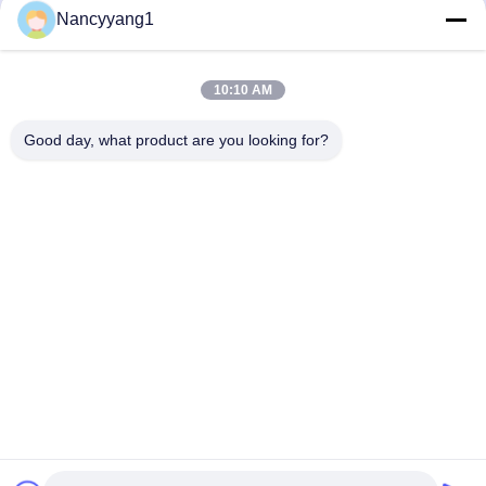
Nancyyang1
अभी जमा करें
10:10 AM
Good day, what product are you looking for?
हमसे संपर्क करें
टेलीफोन: 86-021-33693040
ईमेल: skyseafly@runsing.com
त्वरित लिंक
होम
उत्पाद
हमारे बारे में
फैक्टरी यात्रा
गुणवत्ता नियंत्रण
हमसे संपर्क करें
एक बोली का अनुरोध
समाचार
साइटमैप
हमारे पीछे आओ