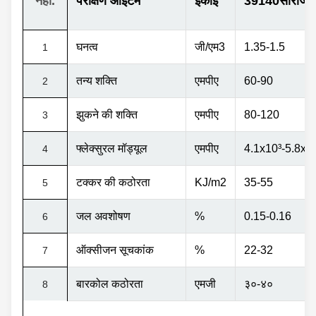
नहीं.
परीक्षण आइटम
इकाई
39140सीरीज
घनत्व
जी/एम3
1.35-1.5
1
तन्य शक्ति
एमपीए
60-90
2
झुकने की शक्ति
एमपीए
80-120
3
फ्लेक्सुरल मॉड्यूल
एमपीए
4.1x10
³
-5.8x1
4
टक्कर की कठोरता
KJ/m2
35-55
5
जल अवशोषण
%
0.15-0.16
6
ऑक्सीजन सूचकांक
%
22-32
7
बारकोल कठोरता
एमजी
३०-४०
8