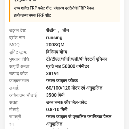
,
,
उच्च शक्ति FRP फ्लैट शीट
संक्षारण प्रतिरोधी FRP पैनल
हल्के उच्च चमक FRP शीट
उद्गम देश:
शैंडोंग ， चीन
ब्रांड नाम:
runsing
MOQ:
200SQM
यूनिट मूल्य:
विनिमय योग्य
भुगतान विधि:
टी/टीएल/सीडी/एडी/पी वेस्टर्न यूनियन
आपूर्ति क्षमता:
प्रति माह 50000 वर्गमीटर
उत्पाद कोड:
38191
फ़ाइबरग्लास:
ग्लास फाइबर फील्ड
लंबाई:
60/100/120 मीटर एवं अनुकूलित
अधिकतम. चौड़ाई:
3500 मिमी
सतह:
उच्च चमक और जेल-कोट
मोटाई:
0.8-10 मिमी
सामग्री:
ग्लास फाइबर से प्रबलित प्लास्टिक पैनल
रंग:
अनुकूलित