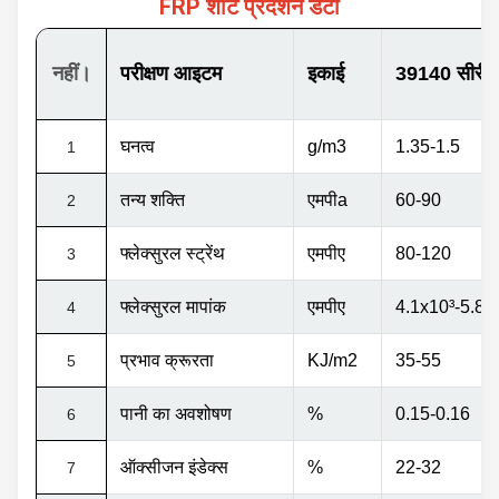
FRP शीट प्रदर्शन डेटा
नहीं।
परीक्षण आइटम
इकाई
39140 सीरी
घनत्व
g/m3
1.35-1.5
1
तन्य शक्ति
एमपीа
60-90
2
फ्लेक्सुरल स्ट्रेंथ
एमपीए
80-120
3
फ्लेक्सुरल मापांक
एमपीए
4.1x10
³
-5.8x
4
प्रभाव क्रूरता
KJ/m2
35-55
5
पानी का अवशोषण
%
0.15-0.16
6
ऑक्सीजन इंडेक्स
%
22-32
7