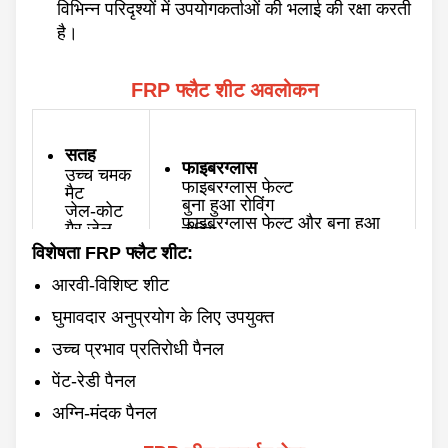
विभिन्न परिदृश्यों में उपयोगकर्ताओं की भलाई की रक्षा करती
है।
FRP फ्लैट शीट अवलोकन
सतह
फाइबरग्लास
उच्च चमक
फाइबरग्लास फेल्ट
मैट
बुना हुआ रोविंग
जेल-कोट
फाइबरग्लास फेल्ट और बुना हुआ
गैर जेल-
रोविंग
कोट
विशेषता FRP फ्लैट शीट:
मोटाई
रंग
0.8-10 मिमी
आरवी-विशिष्ट शीट
अनुकूलित
अधिकतम चौड़ाई
घुमावदार अनुप्रयोग के लिए उपयुक्त
3500 मिमी
पिछला भाग
चिकना
उच्च प्रभाव प्रतिरोधी पैनल
लंबाई
खुरदरा
60/100/120 मीटर और
अनुकूलित
पेंट-रेडी पैनल
अग्नि-मंदक पैनल