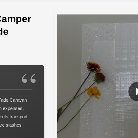
 Camper
de
d
-Fade Caravan
an expenses,
cuts transport
care slashes