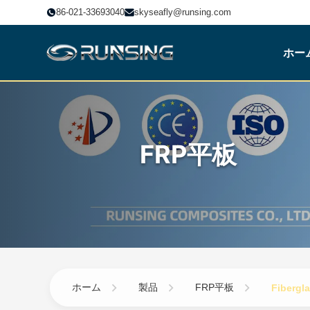
86-021-33693040
skyseafly@runsing.com
ホー
FRP平板
ホーム
製品
FRP平板
Fibergl