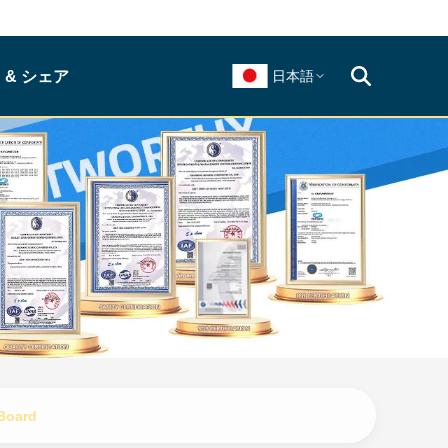
 & シェア
日本語
 Board