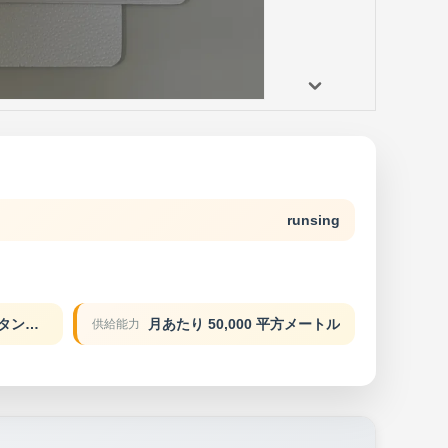
runsing
T/T L/C D/A D/P ウエスタン・ユニオン
月あたり 50,000 平方メートル
供給能力