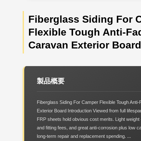
Fiberglass Siding For
Flexible Tough Anti-Fa
Caravan Exterior Boar
製品概要
Fiberglass Siding For Camper Flexible Tough Anti
Exterior Board Introduction Viewed from full lifesp
FRP sheets hold obvious cost merits. Light weight 
and fitting fees, and great anti-corrosion plus low 
long-term repair and replacement spending. ...