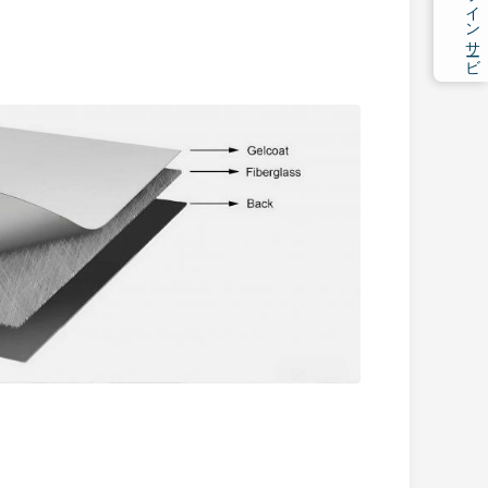
オ
ン
ラ
イ
ン
サ
ービ