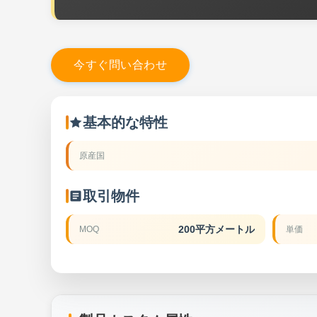
今
す
ぐ
問
い
合
わ
せ
基本的な特性
原産国
取引物件
200平方メートル
MOQ
単価