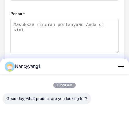
Pesan *
Nancyyang1
Kirim sekarang
10:20 AM
Good day, what product are you looking for?
HUBUNGI KAMI
Telp: 86-021-33693040
E-mail: skyseafly@runsing.com