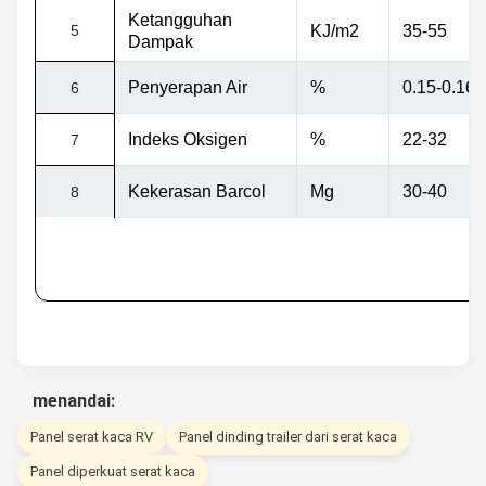
Ketangguhan
5
KJ/m2
35-55
Dampak
Penyerapan Air
%
0.15-0.16
6
Indeks Oksigen
%
22-32
7
Kekerasan Barcol
Mg
30-40
8
menandai:
Panel serat kaca RV
Panel dinding trailer dari serat kaca
Panel diperkuat serat kaca