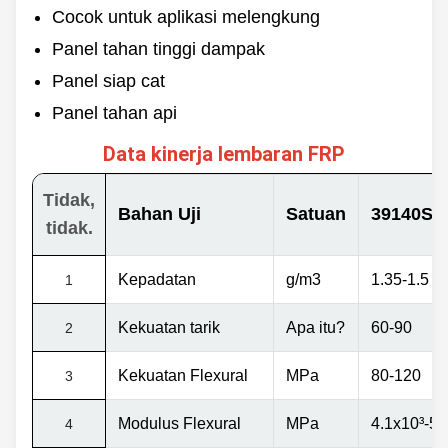
Max. Lebar
Cocok untuk aplikasi melengkung
Bagian
3500mm
Panel tahan tinggi dampak
belakang
Panjang
Lempar
60/100/120m &
Panel siap cat
Rough
Disesuaikan
Panel tahan api
Data kinerja lembaran FRP
Tidak,
Bahan Uji
Satuan
39140Ser
tidak.
Kepadatan
g/m3
1.35-1.5
1
Kekuatan tarik
Apa itu?
60-90
2
Kekuatan Flexural
MPa
80-120
3
Modulus Flexural
MPa
4.1x10
³
-5,
4