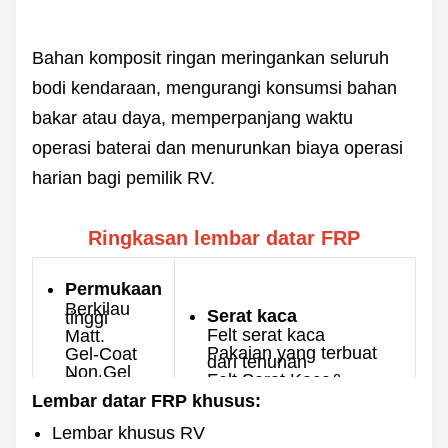
Bahan komposit ringan meringankan seluruh
bodi kendaraan, mengurangi konsumsi bahan
bakar atau daya, memperpanjang waktu
operasi baterai dan menurunkan biaya operasi
harian bagi pemilik RV.
Ringkasan lembar datar FRP
Permukaan
Berkilau
Serat kaca
tinggi
Felt serat kaca
Matt.
Pakaian yang terbuat
Gel-Coat
dari tenunan
Non Gel
Felt Serat Kaca&
Coat
Woven Roving
Lembar datar FRP khusus:
Warna
Ketebalan
Lembar khusus RV
Disesuaikan
0.8-10mm