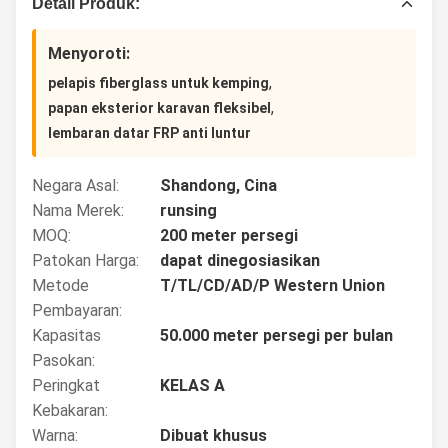
Detail Produk:
Menyoroti:
,
pelapis fiberglass untuk kemping
,
papan eksterior karavan fleksibel
lembaran datar FRP anti luntur
Negara Asal:
Shandong, Cina
Nama Merek:
runsing
MOQ:
200 meter persegi
Patokan Harga:
dapat dinegosiasikan
Metode
T/TL/CD/AD/P Western Union
Pembayaran:
Kapasitas
50.000 meter persegi per bulan
Pasokan:
Peringkat
KELAS A
Kebakaran:
Warna:
Dibuat khusus