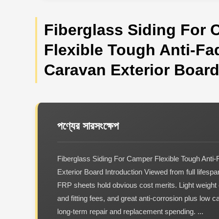
Fiberglass Siding For
Flexible Tough Anti-Fa
Caravan Exterior Boar
পণ্যের সারসংক্ষেপ
Fiberglass Siding For Camper Flexible Tough Anti
Exterior Board Introduction Viewed from full lifesp
FRP sheets hold obvious cost merits. Light weight 
and fitting fees, and great anti-corrosion plus low 
long-term repair and replacement spending. ...