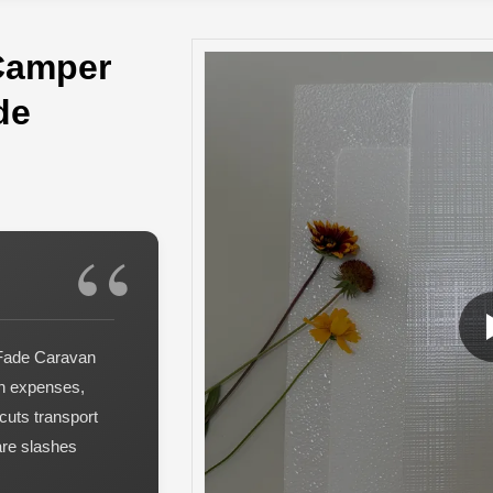
 Camper
de
d
-Fade Caravan
an expenses,
cuts transport
care slashes