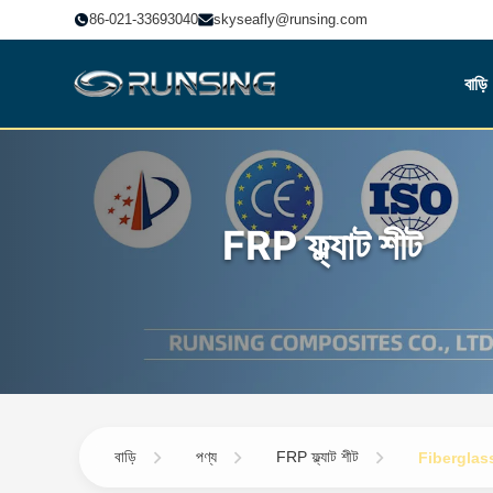
86-021-33693040
skyseafly@runsing.com
বাড়ি
FRP ফ্ল্যাট শীট
বাড়ি
পণ্য
FRP ফ্ল্যাট শীট
Fiberglas