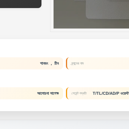
শানডং ， চীন
ব্র্যান্ডের নাম
আলোচনা সাপেক্ষ
T/TL/CD/AD/P ওয়েস্টার্
পেমেন্ট পদ্ধতি