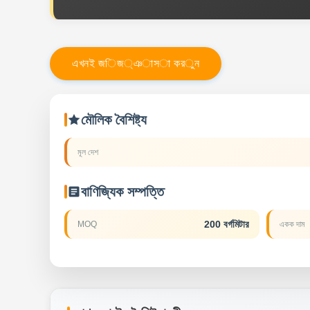
এ
খ
ন
ই
জ
ি
জ
্
ঞ
া
স
া
ক
র
ু
ন
মৌলিক বৈশিষ্ট্য
মূল দেশ
বাণিজ্যিক সম্পত্তি
200 বর্গমিটার
MOQ
একক দাম