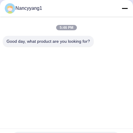
Отправить сейчас
Nancyyang1
5:46 PM
СВЯЖИТЕСЬ МЫ
Good day, what product are you looking for?
Телефон: 0086-21-33693040
Электронная почта: skyseafly@runsing.com
БЫСТРЫЕ ССЫЛКИ
Главная Страница
Продукция
О Компании
Наша Фабрика
Контроль Качества
Контактные Данные
Отправить Запрос
Новости
Карта Сайта
СЛЕДУЙТЕ ЗА НАМИ.