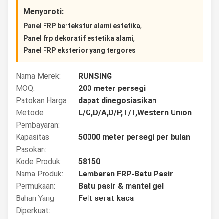
Menyoroti:
,
Panel FRP bertekstur alami estetika
,
Panel frp dekoratif estetika alami
Panel FRP eksterior yang tergores
Nama Merek:
RUNSING
MOQ:
200 meter persegi
Patokan Harga:
dapat dinegosiasikan
Metode
L/C,D/A,D/P,T/T,Western Union
Pembayaran:
Kapasitas
50000 meter persegi per bulan
Pasokan:
Kode Produk:
58150
Nama Produk:
Lembaran FRP-Batu Pasir
Permukaan:
Batu pasir & mantel gel
Bahan Yang
Felt serat kaca
Diperkuat: