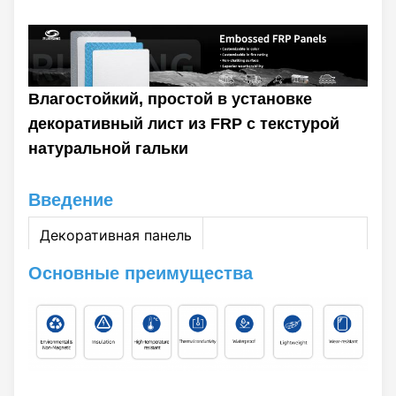
Влагостойкий, простой в установке
декоративный лист из FRP с текстурой
натуральной гальки
Введение
Декоративная панель
с текстурой гальки
Основные преимущества
из FRP — это
высококачественный
декоративный лист,
изготовленный из
армированного
волокном полимера