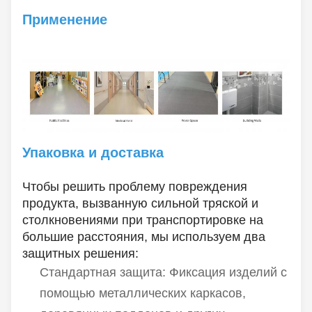
(FRP) в качестве
Применение
основного
материала. Его
поверхность точно
воспроизводит
тонкую текстуру и
теплое тактильное
ощущение
натуральной гальки,
Упаковка и доставка
обладая
естественным и
Чтобы решить проблему повреждения
полупрозрачным
продукта, вызванную сильной тряской и
цветом, который в
столкновениями при транспортировке на
полной мере
большие расстояния, мы используем два
демонстрирует
защитных решения:
присущее камню
Стандартная защита: Фиксация изделий с
очарование. Эта
панель идеально
помощью металлических каркасов,
сочетает в себе