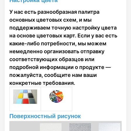
самого материала,
но и наделяет
У нас есть разнообразная палитра
пространство
основных цветовых схем, и мы
уникальным
поддерживаем точную настройку цвета
природным
на основе цветовых карт. Если у вас есть
очарованием.
Благодаря
какие-либо потребности, мы можем
сочетанию
немедленно организовать отправку
эстетической
соответствующих образцов или
привлекательности и
подробной информации о продукте —
долговечности,
пожалуйста, сообщите нам ваши
декоративная панель
конкретные требования.
с текстурой гальки
из FRP широко
применима в
различных
сценариях: будь то
Поверхностный рисунок
внутренняя отделка
автодомов,