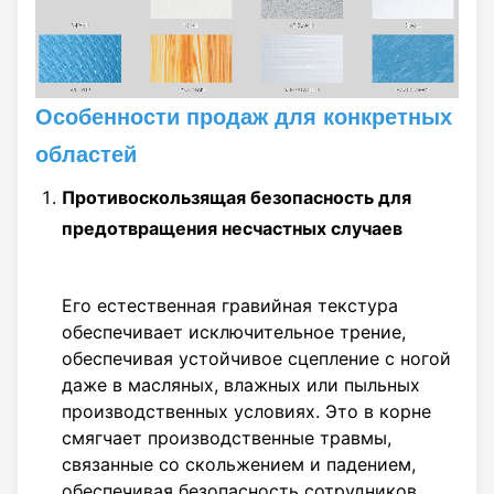
украшение стен
зданий, интерьеры
транспортных
средств,
Особенности продаж для конкретных
производство
мебельных
областей
компонентов или
частичное
Противоскользящая безопасность для
оформление
предотвращения несчастных случаев
общественных мест,
она может улучшить
элегантность
Его естественная гравийная текстура
пространства своей
обеспечивает исключительное трение,
уникальной
обеспечивая устойчивое сцепление с ногой
текстурной
даже в масляных, влажных или пыльных
отделкой. Между
производственных условиях. Это в корне
тем, стабильные
смягчает производственные травмы,
характеристики
связанные со скольжением и падением,
материала FRP
обеспечивая безопасность сотрудников.