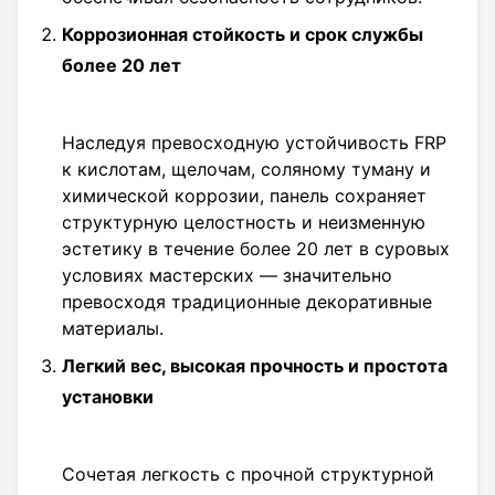
обеспечивают
Коррозионная стойкость и срок службы
надежное
более 20 лет
долгосрочное
использование,
достигая двойного
Наследуя превосходную устойчивость FRP
единства
к кислотам, щелочам, соляному туману и
эстетического
химической коррозии, панель сохраняет
выражения и
структурную целостность и неизменную
практической
эстетику в течение более 20 лет в суровых
функциональности.
условиях мастерских — значительно
превосходя традиционные декоративные
материалы.
Легкий вес, высокая прочность и простота
установки
Сочетая легкость с прочной структурной