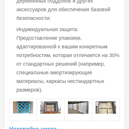
деревянных поддонов и других
основные
аксессуаров для обеспечения базовой
преимущества
безопасности;
материала FRP —
легкость при
Индивидуальная защита:
высокой прочности,
Предоставление упаковки,
коррозионную
стойкость,
адаптированной к вашим конкретным
влагостойкость,
потребностям, которая отличается на 30%
простоту обработки
от стандартных решений (например,
и установки — и
специальные амортизирующие
включает в свой
дизайн упрощенную
материалы, каркасы нестандартных
эстетику
размеров).
натуральной гальки.
Она не только
сохраняет
практические
характеристики
Настройка цвета