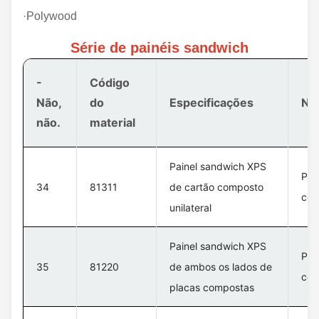
·Polywood
Série de painéis sandwich
-
Código
Não,
do
Especificações
No
não.
material
Painel sandwich XPS
Pla
34
81311
de cartão composto
com
unilateral
Painel sandwich XPS
Pla
35
81220
de ambos os lados de
com
placas compostas