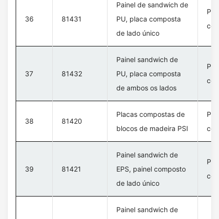
Painel de sandwich de
Pla
36
81431
PU, placa composta
com
de lado único
Painel sandwich de
Pla
37
81432
PU, placa composta
com
de ambos os lados
Placas compostas de
Pla
38
81420
blocos de madeira PSI
com
Painel sandwich de
Pla
39
81421
EPS, painel composto
com
de lado único
Painel sandwich de