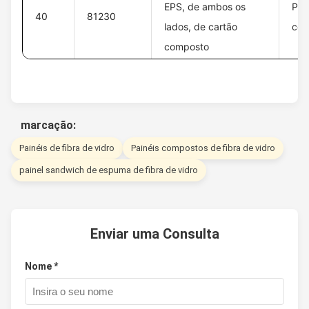
EPS, de ambos os
Pla
40
81230
lados, de cartão
com
composto
marcação:
Painéis de fibra de vidro
Painéis compostos de fibra de vidro
painel sandwich de espuma de fibra de vidro
Enviar uma Consulta
Nome *