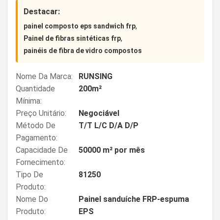
Destacar:
,
painel composto eps sandwich frp
,
Painel de fibras sintéticas frp
painéis de fibra de vidro compostos
Nome Da Marca:
RUNSING
Quantidade
200m²
Mínima:
Preço Unitário:
Negociável
Método De
T/T L/C D/A D/P
Pagamento:
Capacidade De
50000 m² por mês
Fornecimento:
Tipo De
81250
Produto:
Nome Do
Painel sanduíche FRP-espuma
Produto:
EPS