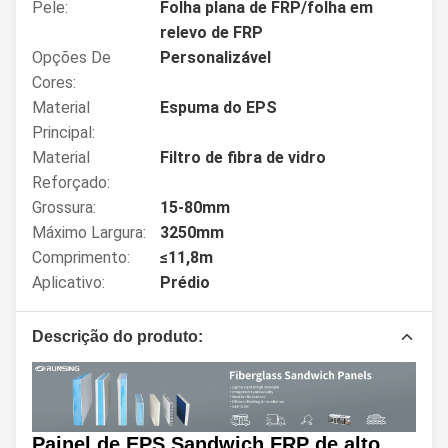
Pele:
Folha plana de FRP/folha em
relevo de FRP
Opções De
Personalizável
Cores:
Material
Espuma do EPS
Principal:
Material
Filtro de fibra de vidro
Reforçado:
Grossura:
15-80mm
Máximo Largura:
3250mm
Comprimento:
≤11,8m
Aplicativo:
Prédio
Descrição do produto:
Painel de EPS Sandwich FRP de alto