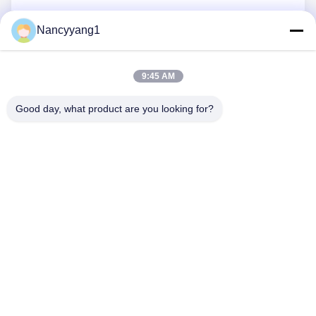
Nancyyang1
Envie agora
9:45 AM
Good day, what product are you looking for?
CONTACTE-NOS
Telefone: 0086-21-33693040
E-mail: skyseafly@runsing.com
LINKS RÁPIDOS
Casa
Produtos
Quem Somos
Fábrica
Controle De Qualidade
Fale Conosco
Pedir Um Orçamento
Notícias
Mapa Do Site
SEGUE-NOS.