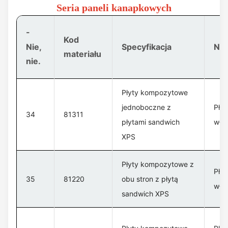
Seria paneli kanapkowych
-
Kod
Nie,
Specyfikacja
Naz
materiału
nie.
Płyty kompozytowe
jednoboczne z
Pły
34
81311
płytami sandwich
włó
XPS
Płyty kompozytowe z
Pły
35
81220
obu stron z płytą
włó
sandwich XPS