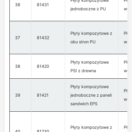
Płyty kompozytowe
Pły
36
81431
jednoboczne z PU
włó
Płyty kompozytowe z
Pły
37
81432
obu stron PU
włó
Płyty kompozytowe
Pły
38
81420
PSI z drewna
włó
Płyty kompozytowe
Pły
39
81421
jednoboczne z paneli
włó
sandwich EPS
Płyty kompozytowe z
Pły
40
81230