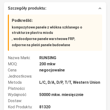
Szczegóły produktu:
Podkreślić:
kompozytowe panele z włókna szklanego o
strukturze plastra miodu
,
,
wodoodporne panele warstwowe FRP
odporne na pleśń panele budowlane
Nazwa Marki:
RUNSING
MOQ:
200 mkw
Cena
negocjowalne
Jednostkowa:
Metoda
L/C, D/A, D/P, T/T, Western Union
Płatności:
Wydajność
50000 mkw. miesięcznie
Dostaw:
Kod Produktu:
81320