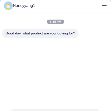
Nancyyang1
Wyślij teraz
6:16 PM
Good day, what product are you looking for?
SKONTAKTUJ SIĘ Z NAMI
Tel.: 0086-21-33693040
Wiadomość e-mail: skyseafly@runsing.com
SZYBKIE LINKI
Dom
Produkty
O Nas
Wycieczka Po Fabryce
Kontrola Jakości
Skontaktuj Się Z Nami
Poprosić O Wycenę
Aktualności
Sitemap
CHODŹ ZA NAMI.