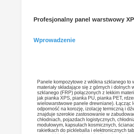
Profesjonalny panel warstwowy 
Wprowadzenie
Panele kompozytowe z włókna szklanego to
materiały składające się z górnych i dolnych
szklanego (FRP) połączonych z lekkim mater
jak pianka XPS, pianka PU, pianka PET, rdze
wielowarstwowe panele drewniane). Łącząc l
odporność na korozję, izolację termiczną i d
znajduje szerokie zastosowanie w zabudow
chłodniach, pojazdach logistycznych, chłodn
modułowym, kapsułach kosmicznych, ściana
rakietkach do pickleballa i elektronicznych tab