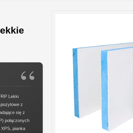
ekkie
FRP Lekki
mpozytowe z
adające się z
RP) połączonych
a XPS, pianka