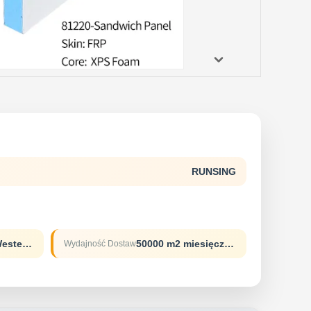
RUNSING
T/TL/CD/AD/P Western Union
50000 m2 miesięcznie
Wydajność Dostaw