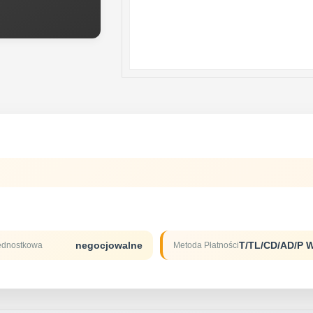
negocjowalne
ednostkowa
Metoda Płatności