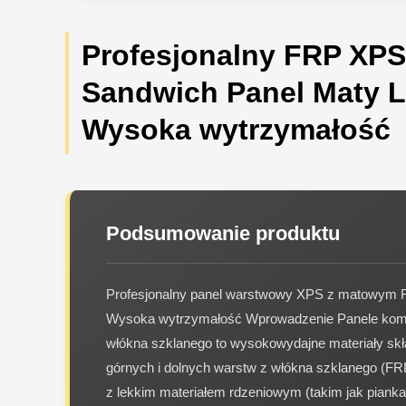
Profesjonalny FRP XPS
Sandwich Panel Maty L
Wysoka wytrzymałość
Podsumowanie produktu
Profesjonalny panel warstwowy XPS z matowym 
Wysoka wytrzymałość Wprowadzenie Panele ko
włókna szklanego to wysokowydajne materiały skł
górnych i dolnych warstw z włókna szklanego (F
z lekkim materiałem rdzeniowym (takim jak piank