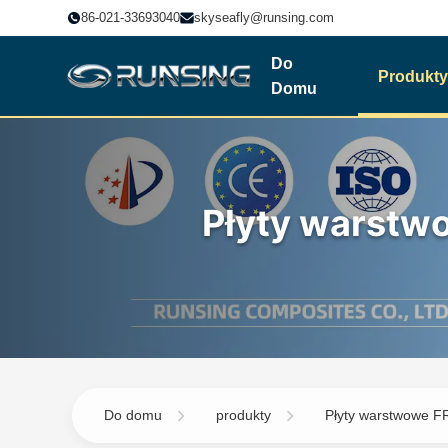
86-021-33693040
skyseafly@runsing.com
Do
Produkty
Domu
Płyty warstw
Do domu
produkty
Płyty warstwowe F