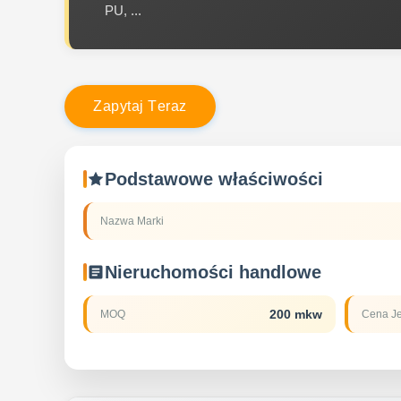
PU, ...
Z
a
p
y
t
a
j
T
e
r
a
z
Podstawowe właściwości
Nazwa Marki
Nieruchomości handlowe
200 mkw
MOQ
Cena J