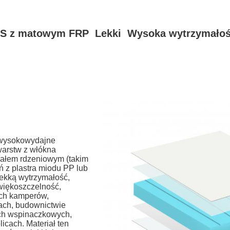
XPS z matowym FRP Lekki Wysoka wytrzymało
 wysokowydajne
 warstw z włókna
iałem rdzeniowym (takim
ń z plastra miodu PP lub
ekką wytrzymałość,
źwiękoszczelność,
ach kamperów,
iach, budownictwie
ch wspinaczkowych,
licach. Materiał ten