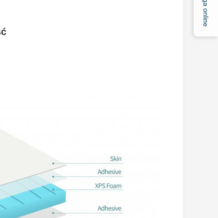
Usługa online
ść