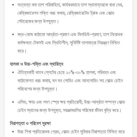
অত্যন্ত কম তাপ পরিবাহিতা, কার্যকরভাবে তাপ স্থানান্তরকে বাধা দেয়,
রেফ্রিজারেশন শক্তি খরচ কমায়, রেফ্রিজারেটেড ট্রাক এবং কোল্ড
স্টোরেজের জন্য উপযুক্ত।
বদ্ধ-কোষ কাঠামো আর্দ্রতা-প্রমাণ এবং মিলডিউ-প্রমাণ, তাপ নিরোধক
কর্মক্ষমতা টেকসই এবং স্থিতিশীল, সুনির্দিষ্ট তাপমাত্রা নিয়ন্ত্রণ নিশ্চিত
করে।
হালকা ও উচ্চ-শক্তি এবং স্থায়িত্ব
ঐতিহ্যবাহী ধাতব প্লেটের চেয়ে ২০%-৩০% হালকা, পরিবহন এবং
কাঠামোগত খরচ কমায়, ঘন ঘন লোডিং এবং আনলোডিং সহ কোল্ড চেইন
পরিবেশের জন্য উপযুক্ত।
এসিড, ক্ষার এবং লবণ স্প্রে ক্ষয় প্রতিরোধী, উচ্চ-আর্দ্রতা সম্পন্ন কোল্ড
চেইন স্থানের জন্য উপযুক্ত, সরঞ্জামগুলির পরিষেবা জীবন বৃদ্ধি করে।
নিরাপত্তা ও পরিবেশ সুরক্ষা
উচ্চ শিখা প্রতিরোধক গ্রেড, কোল্ড চেইন সুবিধার নিরাপত্তা নিশ্চিত করে