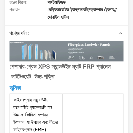
রঙের বিকল্প:
কাস্টমাইজড
প্রয়োগ:
রেফ্রিজারেটেড ট্রাক/আরভি/ক্যাম্পার ট্রেলার//
মোবাইল হাউস
পণ্যের বর্ণনা:
পেশাদার-গ্রেড XPS স্যান্ডউইচ ম্যাট FRP প্যানেল
লাইটওয়েট উচ্চ-শক্তি
ভূমিকা
ফাইবারগ্লাস স্যান্ডউইচ
কম্পোজিট প্যানেলগুলি হল
উচ্চ-কার্যকারিতা সম্পন্ন
উপাদান, যা উপরের এবং নীচের
ফাইবারগ্লাস (FRP)