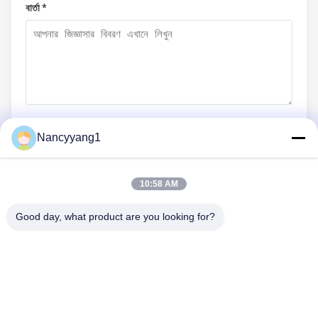
বার্তা *
Nancyyang1
এখনই জমা দিন
10:58 AM
Good day, what product are you looking for?
আমাদের সাথে যোগাযোগ
টেলিফোন: 0086-21-33693040
ইমেইল: skyseafly@runsing.com
গুরুত্বপূর্ণ সংযোগ