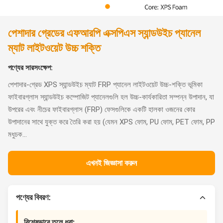
পেশাদার গ্রেডের এফআরপি এক্সপিএস স্যান্ডউইচ প্যানেল
ম্যাট লাইটওয়েট উচ্চ শক্তি
পণ্যের সারসংক্ষেপ:
পেশাদার-গ্রেড XPS স্যান্ডউইচ ম্যাট FRP প্যানেল লাইটওয়েট উচ্চ-শক্তি ভূমিকা
ফাইবারগ্লাস স্যান্ডউইচ কম্পোজিট প্যানেলগুলি হল উচ্চ-কার্যকারিতা সম্পন্ন উপাদান, যা
উপরের এবং নীচের ফাইবারগ্লাস (FRP) ফেসগুলিকে একটি হালকা ওজনের কোর
উপাদানের সাথে যুক্ত করে তৈরি করা হয় (যেমন XPS ফোম, PU ফোম, PET ফোম, PP
মধুচক...
এখনই জিজ্ঞাসা করুন
পণ্যের বিবরণ:
বিশেষভাবে তুলে ধরা: