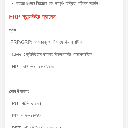
কঠোর গুণমান নিয়ন্ত্রণ এবং সম্পূর্ণ-প্রক্রিয়া পরিষেবা সমর্থন।
FRP স্যান্ডউইচ প্যানেল
ত্বক:
·FRP/GRP: ফাইবারগ্লাস রিইনফোর্সড প্লাস্টিক
· CFRT: কন্টিনিউয়াস ফাইবার রিইনফোর্সড থার্মোপ্লাস্টিক।
· HPL: হাই-প্রেশার ল্যামিনেট।
কোর উপাদান:
·PU: পলিউরেথেন।
· PP: পলিপ্রোপিলিন।