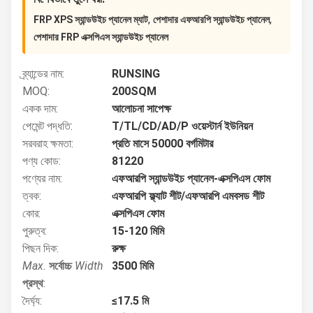
,
,
FRP XPS স্যান্ডউইচ প্যানেল ম্যাট
পেশাদার এফআরপি স্যান্ডউইচ প্যানেল
পেশাদার FRP এক্সপিএস স্যান্ডউইচ প্যানেল
ব্র্যান্ডের নাম:
RUNSING
MOQ:
200SQM
একক দাম:
আলোচনা সাপেক্ষ
পেমেন্ট পদ্ধতি:
T/TL/CD/AD/P ওয়েস্টার্ন ইউনিয়ন
সরবরাহ ক্ষমতা:
প্রতি মাসে 50000 বর্গমিটার
পণ্য কোড:
81220
পণ্যের নাম:
এফআরপি স্যান্ডউইচ প্যানেল-এক্সপিএস ফোম
ত্বক:
এফআরপি ফ্ল্যাট শীট/এফআরপি এমবসড শীট
কোর:
এক্সপিএস ফোম
পুরুত্ব:
15-120 মিমি
পিছন দিক:
রুক্ষ
Max.
সর্বোচ্চ
Width
3500 মিমি
প্রস্থ
:
দৈর্ঘ্য:
≤17.5 মি