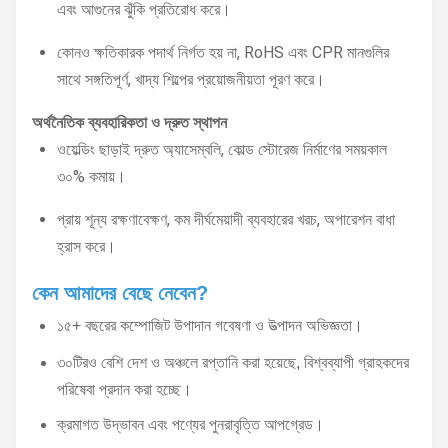
এবং আগুনের ঝুঁকি প্রতিরোধ করে।
কোনও ক্ষতিকারক পদার্থ নির্গত হয় না, RoHS এবং CPR মানগুলির
সাথে সঙ্গতিপূর্ণ, খাদ্য শিল্পের প্রয়োজনীয়তা পূরণ করে।
অর্থনৈতিক ব্যবহারিকতা ও দ্রুত স্থাপন
ওয়েল্ডিং ছাড়াই দ্রুত অ্যাসেম্বলি, কোল্ড স্টোরেজ নির্মাণের সময়কাল
৩০% কমায়।
প্রায় শূন্য রক্ষণাবেক্ষণ, কম দীর্ঘমেয়াদী ব্যবহারের খরচ, অপারেশন বাধা
হ্রাস করে।
কেন আমাদের বেছে নেবেন?
১৫+ বছরের কম্পোজিট উপাদান গবেষণা ও উত্পাদন অভিজ্ঞতা।
৩০টিরও বেশি দেশ ও অঞ্চলে রপ্তানি করা হয়েছে, বিশ্বব্যাপী গ্রাহকদের
পরিষেবা প্রদান করা হচ্ছে।
ক্রমাগত উদ্ভাবন এবং পণ্যের পুনরাবৃত্তি আপগ্রেড।