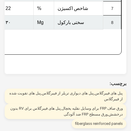
شاخص اکسیژن
%
22 تا 32
7
سختی بارکول
Mg
۳۰ تا ۴۰
8
چسب:
نل های فیبرگلاس,پنل های دیواری تریلر از فیبرگلاس,پنل های تقویت شده
ز فیبرگلاس
ورق صاف FRP برای وسایل نقلیه یخچال,پنل های فیبرگلاس برای RV بدون
رخشش,ورق مسطح FRP ضد آلودگی
fiberglass reinforced panel