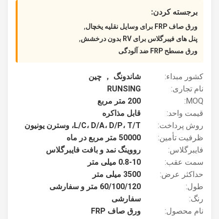
برجسته کردن:
,
ورق صاف FRP برای وسایل نقلیه یخچال
,
پنل های فیبرگلاس برای RV بدون درخشش
ورق مسطح FRP ضد آلودگی
کشور مبداء:
شاندونگ ， چین
نام تجاری:
RUNSING
MOQ:
200 متر مربع
قیمت واحد:
قابل مذاکره
روش پرداخت:
L/C، D/A، D/P، T/T، وسترن یونیون
ظرفیت تأمین:
50000 متر مربع در ماه
فایبرگلاس:
رووینگ نمد و بافت فایبرگلاس
سمت عقب:
0.8-10 میلی متر
حداکثر عرض:
3500 میلی متر
طول:
60/100/120 متر و سفارشی
رنگ:
سفارشی
نام محصول:
ورق صاف FRP