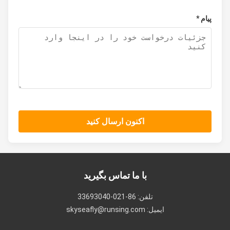
پیام *
اکنون ارسال کنید
با ما تماس بگیرید
تلفن: 86-021-33693040
ایمیل: skyseafly@runsing.com