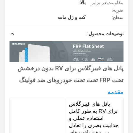
مقاومت در برابر
بالا
ضربه:
سطح:
کت و ژل مات
توضیحات محصول:
پانل های فیبرگلاس برای RV بدون درخشش
تخت FRP تخت تخت خودروهای ضد فولینگ
مقدمه
پانل های فیبرگلاس
برای RV به طور کامل
استفاده عملی و
جذابیت بصری را تعادل
می دهند.بافت های