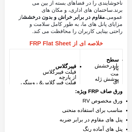
ناخوشایندی را در فضاهای بسته از بین می
برند.ساختمان های اداری، و مکان های
عمومی.
مقاوم در برابر خراش و بدون درخشش
از
مزایای پانل های ما، به طور کامل سلامت و
راحتی بینایی کاربران را محافظت می کند.
خلاصه ای از FRP Flat Sheet
سطح
با درخشش
فیبرگلاس
بالا
فیلت فیبرگلاس
مت
از پارچه
پوشش ژله
ای
فیلت فیبرگلاس& روبینگی
با پارچه
پوشش غیر
ژله ای
ورق صاف FRP ویژه:
ضخامت
رنگ
0.8 تا 10 میلی متر
ورق مخصوص RV
سفارشی
حداکثر عرض
مناسب برای استفاده منحنی
۳۵۰۰ میلی متر
پشت
پنل های مقاوم در برابر ضربه
طول
صاف
60/100/120m &
سخت
سفارشی
پنل های آماده رنگ