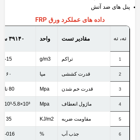
پنل های ضد آتش
داده های عملکرد ورق FRP
نه، نه
مقادیر تست
واحد
۳۹۱۴۰ سری
تراکم
g/m3
1.35-15
1
قدرت کششی
مپا
۶۰ تا ۹۰
2
قدرت خم شدن
Mpa
80 تا 120
3
ماژول انعطاف
Mpa
³
-5.8×10
³
4.1x10
4
مقاومت ضربه
KJ/m2
35 تا 55
5
جذب آب
%
0.15-016
6