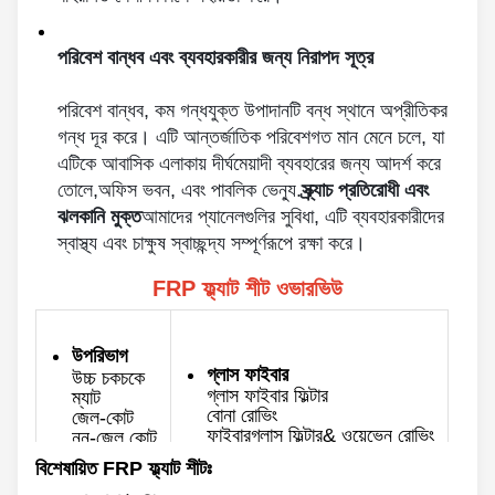
পরিবেশ বান্ধব এবং ব্যবহারকারীর জন্য নিরাপদ সূত্র
পরিবেশ বান্ধব, কম গন্ধযুক্ত উপাদানটি বন্ধ স্থানে অপ্রীতিকর
গন্ধ দূর করে। এটি আন্তর্জাতিক পরিবেশগত মান মেনে চলে, যা
এটিকে আবাসিক এলাকায় দীর্ঘমেয়াদী ব্যবহারের জন্য আদর্শ করে
তোলে,অফিস ভবন, এবং পাবলিক ভেন্যু.
স্ক্র্যাচ প্রতিরোধী এবং
ঝলকানি মুক্ত
আমাদের প্যানেলগুলির সুবিধা, এটি ব্যবহারকারীদের
স্বাস্থ্য এবং চাক্ষুষ স্বাচ্ছন্দ্য সম্পূর্ণরূপে রক্ষা করে।
FRP ফ্ল্যাট শীট ওভারভিউ
উপরিভাগ
গ্লাস ফাইবার
উচ্চ চকচকে
গ্লাস ফাইবার ফিল্টার
ম্যাট
বোনা রোভিং
জেল-কোট
ফাইবারগ্লাস ফিল্টার& ওয়েভেন রোভিং
নন-জেল কোট
বেধ
রঙ
বিশেষায়িত FRP ফ্ল্যাট শীটঃ
0.৮-১০ মিমি