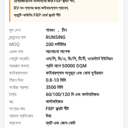
,
রেফ্রিজারেটেড যানবাহনের জন্য FRP ফ্ল্যাট শীট
,
RV নন-গ্লসের জন্য ফাইবারগ্লাস প্যানেল
অ্যান্টি-ফাউলিং FRP বোর্ড ফ্ল্যাট শীট
মূল দেশ:
শানডং ， চীন
ব্র্যান্ডের নাম:
RUNSING
MOQ:
200 বর্গমিটার
একক দাম:
আলোচনা সাপেক্ষ
পেমেন্ট পদ্ধতি:
এল/সি, ডি/এ, ডি/পি, টি/টি, ওয়েস্টার্ন ইউনিয়ন
সরবরাহ ক্ষমতা:
প্রতি মাসে 50000 SQM
ফাইবারগ্লাস:
ফাইবারগ্লাস অনুভূত এবং বোনা ঘূর্ণায়মান
পিছন দিক:
0.8-10 মিমি
সর্বোচ্চ প্রস্থ:
3500 মিমি
দৈর্ঘ্য:
60/100/120 মি এবং কাস্টমাইজড
রঙ:
কাস্টমাইজড
পণ্যের নাম:
FRP ফ্ল্যাট শীট
প্রভাব প্রতিরোধ:
উচ্চ
সারফেস:
ম্যাট এবং জেল-কোট