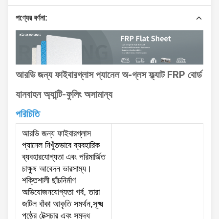
পণ্যের বর্ণনা:
আরভি জন্য ফাইবারগ্লাস প্যানেল অ-গ্লস ফ্ল্যাট FRP বোর্ড
যানবাহন অ্যান্টি-ফুলিং অসামান্য
পরিচিতি
আরভি জন্য ফাইবারগ্লাস
প্যানেল নিখুঁতভাবে ব্যবহারিক
ব্যবহারযোগ্যতা এবং পরিমার্জিত
চাক্ষুষ আবেদন ভারসাম্য।
শক্তিশালী ছাঁচনির্মাণ
অভিযোজনযোগ্যতা গর্ব, তারা
জটিল বাঁকা আকৃতি সমর্থন,সূক্ষ্ম
পৃষ্ঠের টেক্সচার এবং সমৃদ্ধ