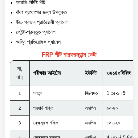
ব্যক্তিগতকৃত
আরভি-নির্দিষ্ট শীট
সর্বাধিক.
পিছনের দিক
৩৫০০ মিমি
বাঁকা প্রয়োগের জন্য উপযুক্ত
মসৃণ
দৈর্ঘ্য
উচ্চ প্রভাব প্রতিরোধী প্যানেল
রুক্ষ
60/100/120m & কাস্টমাইজড
পেইন্ট-প্রস্তুত প্যানেল
অগ্নি প্রতিরোধক প্যানেল
FRP শীট পারফরম্যান্স ডেটা
না,
পরীক্ষার আইটেম
ইউনিট
৩৯১৪০সিরিজ
না।
ঘনত্ব
জি/এম৩
1.৩৫-১।5
1
প্রসার্য শক্তি
এমপিএ
৬০-৯০
2
ফ্লেক্সুরাল শক্তি
এমপিএ
৮০-১২০
3
ফ্লেক্সুরাল মডুলাস
এমপিএ
4.১x১০
³
-5.8x10
4