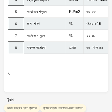
আঘাতের শক্ততা
KJ/m2
৩৫-৫৫
5
জল শোষণ
%
0.১৫-০16
6
অক্সিজেন সূচক
%
২২-৩২
7
বারকল কঠোরতা
এমজি
৩০ থেকে ৪০
8
ট্যাগ:
আরভি ফাইবার গ্লাস প্যানেল
গ্লাস ফাইবার ট্রেলারের দেয়াল প্যানেল