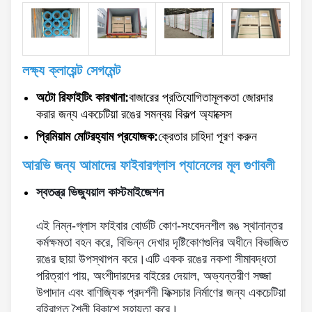
লক্ষ্য ক্লায়েন্ট সেগমেন্ট
অটো রিফাইটিং কারখানা:
বাজারের প্রতিযোগিতামূলকতা জোরদার
করার জন্য একচেটিয়া রঙের সমন্বয় বিকল্প অ্যাক্সেস
প্রিমিয়াম মোটরহ্যাম প্রযোজক:
ক্রেতার চাহিদা পূরণ করুন
আরভি জন্য আমাদের ফাইবারগ্লাস প্যানেলের মূল গুণাবলী
স্বতন্ত্র ভিজ্যুয়াল কাস্টমাইজেশন
এই নিম্ন-গ্লাস ফাইবার বোর্ডটি কোণ-সংবেদনশীল রঙ স্থানান্তর
কর্মক্ষমতা বহন করে, বিভিন্ন দেখার দৃষ্টিকোণগুলির অধীনে বিভাজিত
রঙের ছায়া উপস্থাপন করে।এটি একক রঙের নকশা সীমাবদ্ধতা
পরিত্রাণ পায়, অংশীদারদের বাইরের দেয়াল, অভ্যন্তরীণ সজ্জা
উপাদান এবং বাণিজ্যিক প্রদর্শনী ফিক্সচার নির্মাণের জন্য একচেটিয়া
বহিরাগত শৈলী বিকাশে সহায়তা করে।