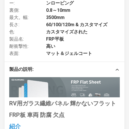
ー:
ンロービング
裏側:
0.8～10mm
最大。幅:
3500mm
長さ:
60/100/120m & カスタマイズ
色:
カスタマイズされた
製品名:
FRP平板
耐衝撃性:
高い
表面:
マット＆ジェルコート
製品の説明:
RV用ガラス繊維パネル 輝かないフラット
FRP板 車両 防腐 欠点
紹介