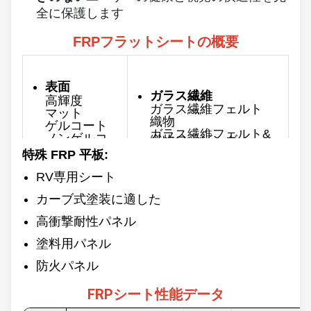
全に保護します
FRPフラットシートの概要
表面
ガラス繊維
高輝度
ガラス繊維フェルト
マット
織物
ゲルコート
ガラス繊維フェルト&
ノンゲルコ
織物ロービング
ーティング
特殊 FRP 平板:
厚さ
色
0.8~10mm
RV専用シート
カスタマイズ
最大 幅
カーブ式塗装に適した
3500mm
裏側
滑らか
高衝撃耐性パネル
長さ
荒い
60/100/120m & オーダ
ーメイド
塗料用パネル
防火パネル
FRPシート性能データ