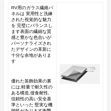
RV用のガラス繊維パ
ネルは 実用性と洗練
された視覚的な魅力
を 完璧にバランスし
ます表面の繊細な質
感と豊かな色合いが
パーソナライズされ
たデザインの革新に
十分な余地がありま
す
優れた装飾効果の裏
には,軽量で耐久性の
ある構造,侵食耐性,
信頼性の高い安全基
準といった 堅実な機
能性があります衝撃