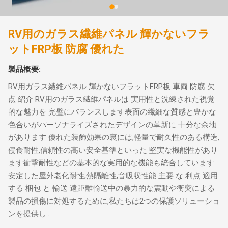
RV用のガラス繊維パネル 輝かないフラ
ットFRP板 防腐 優れた
製品概要:
RV用ガラス繊維パネル 輝かないフラットFRP板 車両 防腐 欠
点 紹介 RV用のガラス繊維パネルは 実用性と洗練された視覚
的な魅力を 完璧にバランスします表面の繊細な質感と豊かな
色合いがパーソナライズされたデザインの革新に 十分な余地
があります 優れた装飾効果の裏には,軽量で耐久性のある構造,
侵食耐性,信頼性の高い安全基準といった 堅実な機能性があり
ます衝撃耐性などの基本的な実用的な機能も統合しています
安定した屋外老化耐性,熱隔離性,音吸収性能 主要 な 利点 適用
する 梱包 と 輸送 遠距離輸送中の暴力的な震動や衝突による
製品の損傷に対処するために,私たちは2つの保護ソリューショ
ンを提供し...