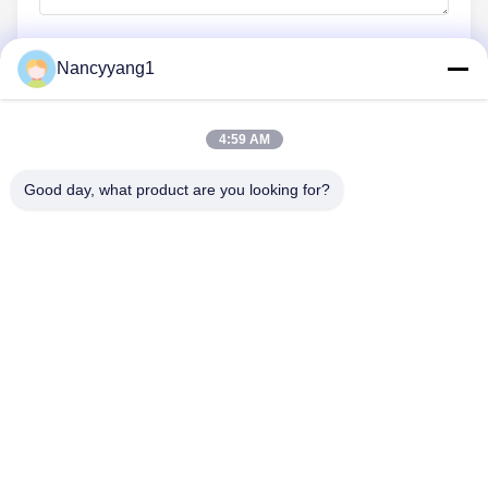
Nancyyang1
今提出する
4:59 AM
Good day, what product are you looking for?
送信
Tel: 86-021-33693040
メールアドレス: skyseafly@runsing.com
クイックリンク
ホーム
製品
企業情報
会社案内
品質管理
お問い合わせ
見積依頼
ニュース
地図
私たちをフォローしてください