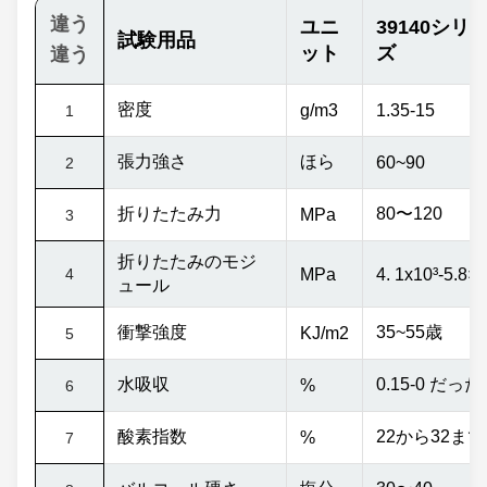
違う
ユニ
39140シリ
試験用品
ット
ズ
違う
密度
g/m3
1.35-15
1
張力強さ
ほら
60~90
2
折りたたみ力
80〜120
MPa
3
折りたたみのモジ
4
MPa
4. 1x10
³
-5.8×
ュール
衝撃強度
35~55歳
KJ/m2
5
水吸収
0.15-0 だった
%
6
酸素指数
22から32まで
%
7