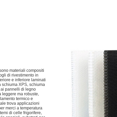
 sono materiali compositi
fogli di rivestimento in
eriore e inferiore laminati
lla schiuma XPS, schiuma
i pannelli di legno
tà leggere ma robuste,
olamento termico e
ale trova applicazioni
r per merci a temperatura
temi di celle frigorifere,