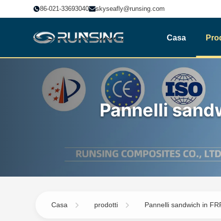
86-021-33693040
skyseafly@runsing.com
Casa
Prod
Pannelli sand
Casa
prodotti
Pannelli sandwich in FR