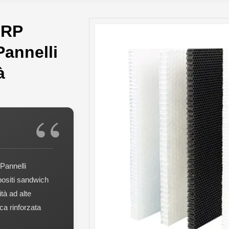
FRP
Pannelli
à
Pannelli
mpositi sandwich
ità ad alte
ica rinforzata