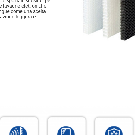
ule spaziali, substrati per
e lavagne elettroniche.
ingue come una scelta
icazione leggera e