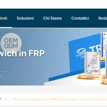
otti
Soluzioni
Chi Siamo
Contattici
Noti
wich in FRP
P
Pannello sandwich in FRP termoisolato durevole Pannelli s