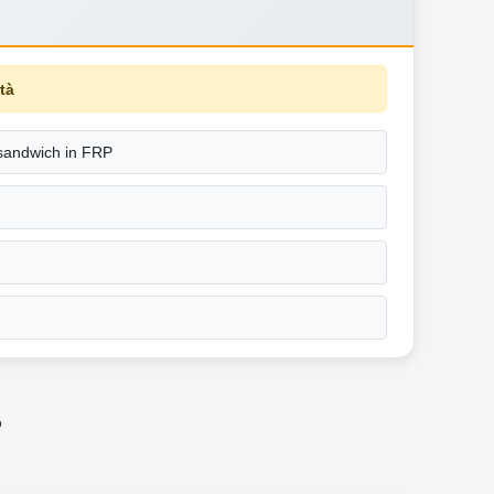
ità
 sandwich in FRP
o