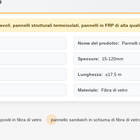
o
evoli
,
pannelli strutturali termoisolati
,
pannelli in FRP di alta qual
Nome del prodotto:
Pannelli
Spessore:
15-120mm
Lunghezza:
≤17,5 m
Materiale:
Fibra di vetro
ositi in fibra di vetro
pannello sandwich in schiuma di fibra di vetr