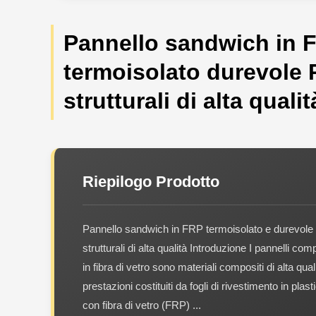
Pannello sandwich in 
termoisolato durevole 
strutturali di alta qualit
Riepilogo Prodotto
Pannello sandwich in FRP termoisolato e durevole 
strutturali di alta qualità Introduzione I pannelli co
in fibra di vetro sono materiali compositi di alta qual
prestazioni costituiti da fogli di rivestimento in plast
con fibra di vetro (FRP) ...