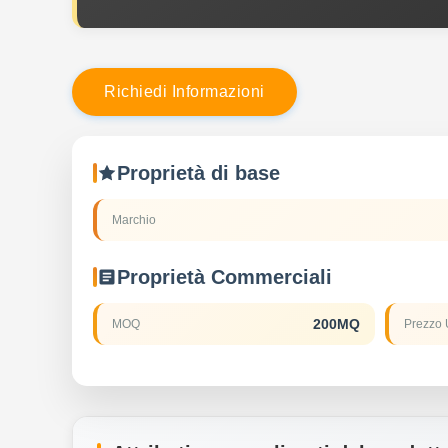
R
i
c
h
i
e
d
i
I
n
f
o
r
m
a
z
i
o
n
i
Proprietà di base
Marchio
Proprietà Commerciali
200MQ
MOQ
Prezzo 