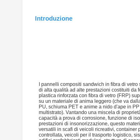
Introduzione
I pannelli compositi sandwich in fibra di vetro
di alta qualità ad alte prestazioni costituiti da 
plastica rinforzata con fibra di vetro (FRP) sup
su un materiale di anima leggero (che va da
PU, schiuma PET e anime a nido d'ape in PP a
multistrato). Vantando una miscela di proprie
capacità a prova di corrosione, funzione di is
prestazioni di insonorizzazione, questo materi
versatili in scafi di veicoli ricreativi, containe
controllata, veicoli per il trasporto logistico, sis