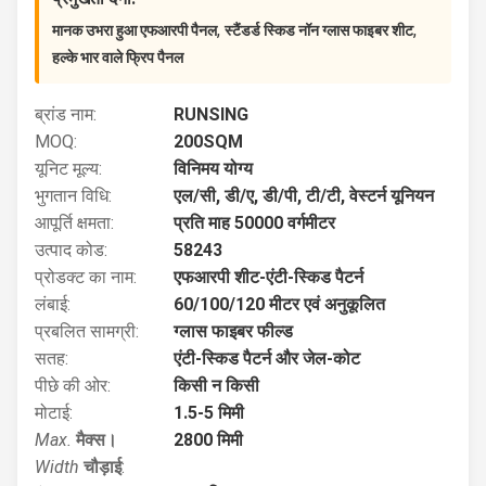
,
,
मानक उभरा हुआ एफआरपी पैनल
स्टैंडर्ड स्किड नॉन ग्लास फाइबर शीट
हल्के भार वाले फ्रिप पैनल
ब्रांड नाम:
RUNSING
MOQ:
200SQM
यूनिट मूल्य:
विनिमय योग्य
भुगतान विधि:
एल/सी, डी/ए, डी/पी, टी/टी, वेस्टर्न यूनियन
आपूर्ति क्षमता:
प्रति माह 50000 वर्गमीटर
उत्पाद कोड:
58243
प्रोडक्ट का नाम:
एफआरपी शीट-एंटी-स्किड पैटर्न
लंबाई:
60/100/120 मीटर एवं अनुकूलित
प्रबलित सामग्री:
ग्लास फाइबर फील्ड
सतह:
एंटी-स्किड पैटर्न और जेल-कोट
पीछे की ओर:
किसी न किसी
मोटाई:
1.5-5 मिमी
Max.
मैक्स।
2800 मिमी
Width
चौड़ाई
: