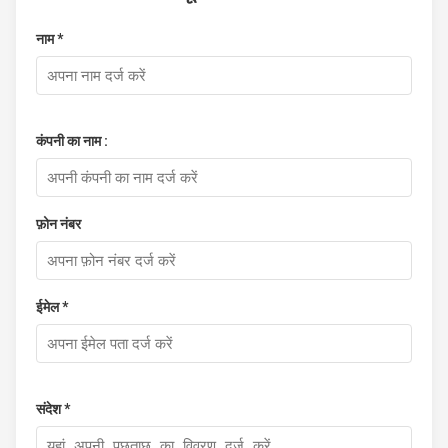
नाम *
कंपनी का नाम :
फ़ोन नंबर
ईमेल *
संदेश *