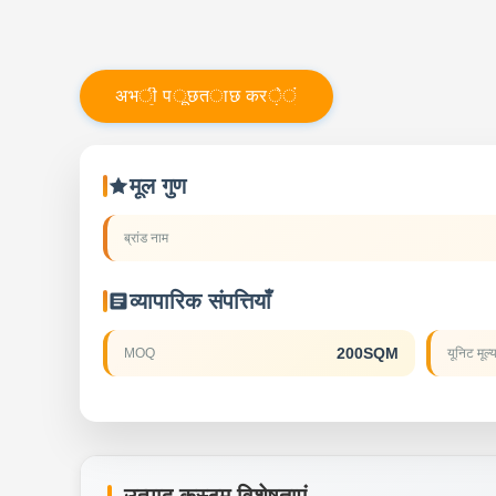
अ
भ
ी
प
ू
छ
त
ा
छ
क
र
े
ं
मूल गुण
ब्रांड नाम
व्यापारिक संपत्तियाँ
200SQM
MOQ
यूनिट मूल्