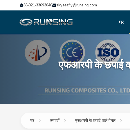
86-021-33693040
skyseafly@runsing.com
घर
एफआरपी के छपाई व
घर
उत्पादों
एफआरपी के छपाई वाले पैनल