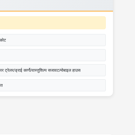
-कोट
्पर ट्रेलर/ड्राई कार्गो/वास्तुशिल्प सजावट/मोबाइल हाउस
ित