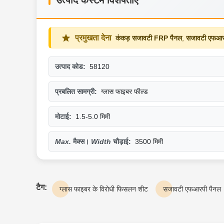
उत्पाद कस्टम विशेषताएं
प्रमुखता देना
कंकड़ सजावटी FRP पैनल
,
सजावटी एफआरपी
उत्पाद कोड:
58120
प्रबलित सामग्री:
ग्लास फाइबर फील्ड
मोटाई:
1.5-5.0 मिमी
Max.
मैक्स।
Width
चौड़ाई
:
3500 मिमी
टैग:
ग्लास फाइबर के विरोधी फिसलन शीट
सजावटी एफआरपी पैनल