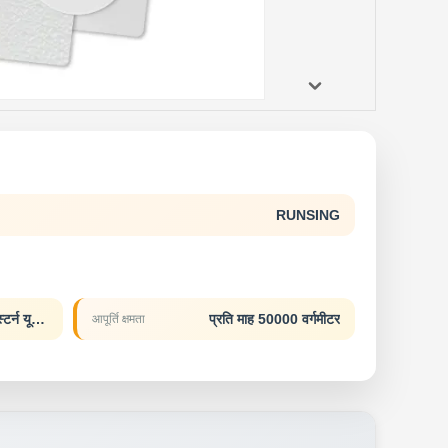
RUNSING
एल/सी, डी/ए, डी/पी, टी/टी, वेस्टर्न यूनियन
प्रति माह 50000 वर्गमीटर
आपूर्ति क्षमता