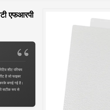
वटी एफआरपी
ोरेटिव शीट परिचय
शीट है जो फाइबर
 करके बनाई गई है।
को सटीक रूप से