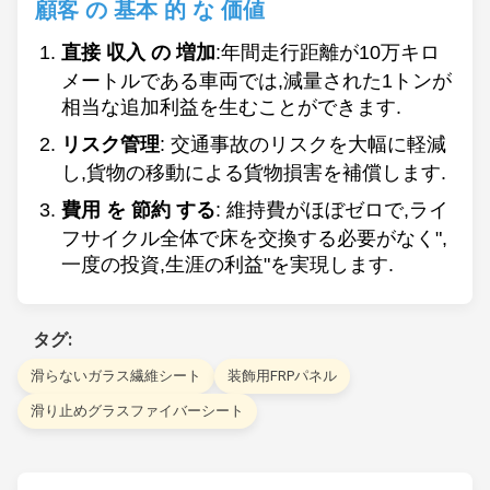
顧客 の 基本 的 な 価値
直接 収入 の 増加
:年間走行距離が10万キロ
メートルである車両では,減量された1トンが
相当な追加利益を生むことができます.
リスク管理
: 交通事故のリスクを大幅に軽減
し,貨物の移動による貨物損害を補償します.
費用 を 節約 する
: 維持費がほぼゼロで,ライ
フサイクル全体で床を交換する必要がなく",
一度の投資,生涯の利益"を実現します.
タグ:
滑らないガラス繊維シート
装飾用FRPパネル
滑り止めグラスファイバーシート