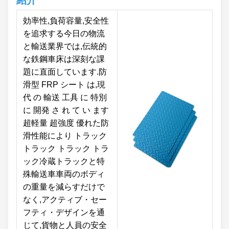
効率性,負荷容量,安全性
を追求する今日の物流
と輸送業界では,伝統的
な鉄鋼車床は深刻な課
題に直面しています.防
滑型 FRP シート は,現
代 の 輸送 工具 に 特別
に 開発 さ れ て い ます
超軽量 超強度 優れた防
滑性能により トラック
トラック トラック トラ
ック冷蔵トラックと特
殊輸送車車両のボディ
の重量を減らすだけで
なく,アクティブ・セー
フティ・デザインを通
じて,貨物と人員の安全