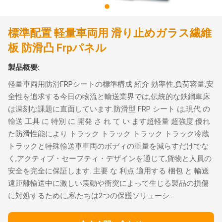
標準配置 軽量車両用 滑り止めガラス繊維
板 防滑凸 Frpパネル
製品概要:
軽量車両用防滑FRPシートの標準構成 紹介 効率性,負荷容量,安
全性を追求する今日の物流と輸送業界では,伝統的な鉄鋼車床
は深刻な課題に直面しています.防滑型 FRP シート は,現代 の
輸送 工具 に 特別 に 開発 さ れ て い ます超軽量 超強度 優れ
た防滑性能により トラック トラック トラック トラック冷蔵
トラックと特殊輸送車車両のボディの重量を減らすだけでな
く,アクティブ・セーフティ・デザインを通じて,貨物と人員の
安全を完全に保証します. 主要 な 利点 適用する 梱包 と 輸送
遠距離輸送中に激しい震動や衝突によって生じる製品の損傷
に対処するために,私たちは2つの保護ソリューシ...