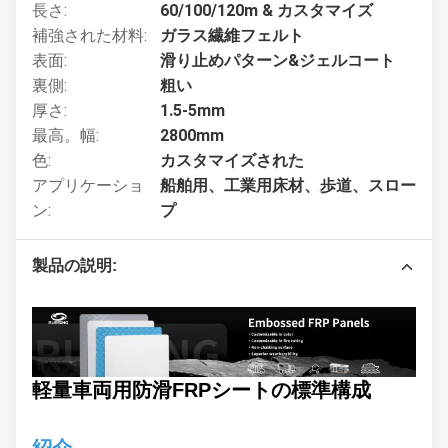
長さ:
60/100/120m & カスタマイズ
補強された材料:
ガラス繊維フェルト
表面:
滑り止めパターン&ジェルコート
裏側:
粗い
厚さ:
1.5-5mm
最高。幅:
2800mm
色:
カスタマイズされた
アプリケーショ
船舶用、工業用床材、歩道、スロー
ン:
プ
製品の説明:
軽量車両用防滑FRPシートの標準構成
紹介