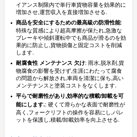
イアンス制限内で単行車貨物容量を効果的に
増加させ,運営収入を直接増加させる.
商品を安全にするための最高級の防滑性能
:
特殊な質感により超高摩擦が保たれ,急激な
ブレーキや傾斜運転中でも商品が滑るのを効
果的に防止し,貨物損傷と固定コストを削減
します.
耐腐食性 メンテナンス 欠け
: 雨水,脱氷剤,貨
物腐食の影響を受けず,生涯にわたって腐食
の問題から解放され,車両を清潔に保ち,高い
メンテナンスと塗装コストをなくします.
平らで耐磨性があり,効率的な積載/卸載を可
能にします.
: 硬くて滑らかな表面で耐磨性が
高く,フォークリフトの操作を容易にし,パレ
ットを保護し,積載/卸載効率を向上させる.