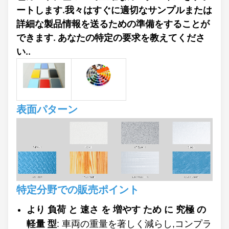
ートします.我々はすぐに適切なサンプルまたは
詳細な製品情報を送るための準備をすることが
できます. あなたの特定の要求を教えてくださ
い..
表面パターン
特定分野での販売ポイント
より 負荷 と 速さ を 増やす ため に 究極 の
軽量 型
: 車両の重量を著しく減らし,コンプラ