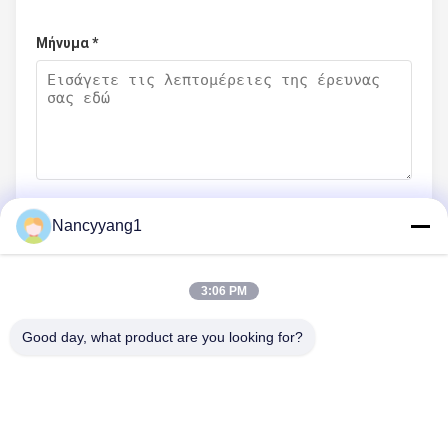
Μήνυμα *
Nancyyang1
Υποβάλετε τώρα
3:06 PM
Good day, what product are you looking for?
ΜΑΣ ΕΛΆΤΕ ΣΕ ΕΠΑΦΉ ΜΕ
Τηλ.: 0086-21-33693040
Ηλεκτρονικό ταχυδρομείο: skyseafly@runsing.com