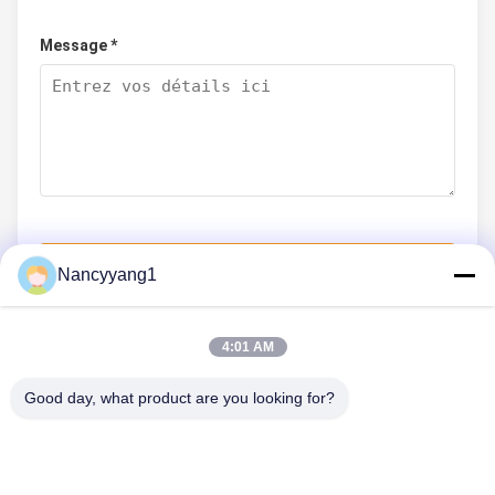
Message *
Soumettez maintenant
Nancyyang1
4:01 AM
CONTACTEZ-NOUS
Good day, what product are you looking for?
Téléphone: 0086-21-33693040
Email: skyseafly@runsing.com