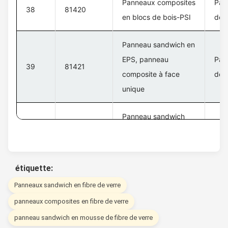
Panneaux composites
Pan
38
81420
en blocs de bois-PSI
de 
Panneau sandwich en
EPS, panneau
Pan
39
81421
composite à face
de 
unique
Panneau sandwich
EPS, panneau
Pan
40
81230
composite des deux
de 
côtés
étiquette:
Panneaux sandwich en fibre de verre
panneaux composites en fibre de verre
panneau sandwich en mousse de fibre de verre