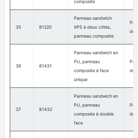
composite
Panneau sandwich
Pan
35
81220
XPS à deux côtés,
de 
panneau composite
Panneau sandwich en
PU, panneau
Pan
36
81431
composite à face
de 
unique
Panneau sandwich en
PU, panneau
Pan
37
81432
composite à double
de 
face