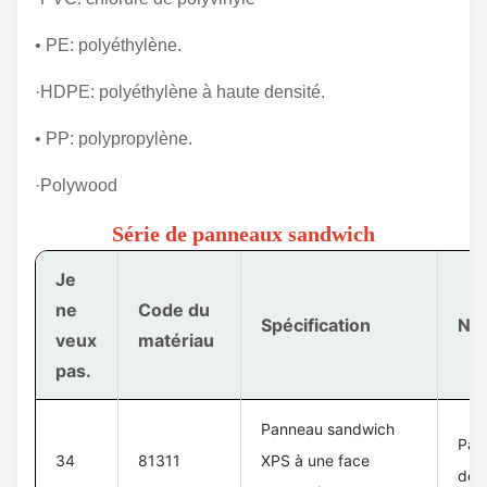
• PE: polyéthylène.
·HDPE: polyéthylène à haute densité.
• PP: polypropylène.
·Polywood
Série de panneaux sandwich
Je
ne
Code du
Spécification
Nom
veux
matériau
pas.
Panneau sandwich
Pan
34
81311
XPS à une face
de 