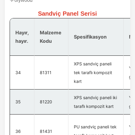
·Polywood
Sandviç Panel Serisi
Hayır,
Malzeme
Spesifikasyon
Ma
hayır.
Kodu
XPS sandviç paneli
Yük
34
81311
tek taraflı kompozit
gü
kart
XPS sandviç paneli iki
Yük
35
81220
taraflı kompozit kart
gü
PU sandviç paneli tek
Yük
36
81431