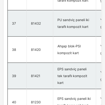
taraflı kompozit kart
gü
PU sandviç paneli iki
Yük
37
81432
taraflı kompozit kart
gü
Ahşap blok-PSI
Yük
38
81420
kompozit kart
gü
EPS sandviç paneli
Yük
39
81421
tek taraflı kompozit
gü
kart
EPS sandviç paneli iki
Yük
40
81230