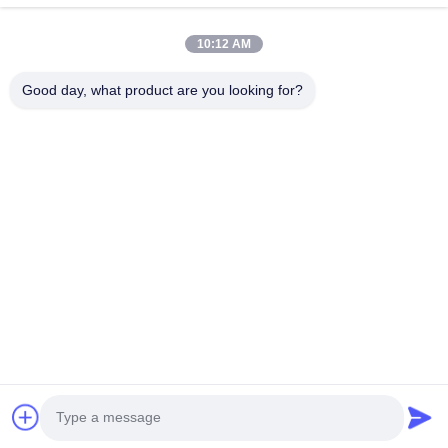
10:12 AM
Good day, what product are you looking for?
BIZIMLE İLETIŞIM
Tel: 0086-21-33693040
E-posta: skyseafly@runsing.com
HIZLI BAĞLANTILAR
Ana Sayfa
Ürünler
Hakkımızda
Fabrika Turu
Kalite Kontrol
Bize Ulaşın
Teklif Isteği
Haberler
Site Haritası
BIZI TAKIP EDIN.
© 2026 Runsing Composites Co., Ltd.. All Rights Reserved.