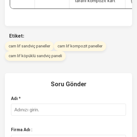
taraflı kompozit kart
gü
Etiket:
cam lif sandviç paneller
cam lif kompozit paneller
cam lif köpüklü sandviç paneli
Soru Gönder
Adı *
Firma Adı :