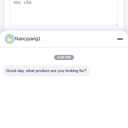
Nancyyang1
Υποβάλετε τώρα
4:58 PM
Good day, what product are you looking for?
ΜΑΣ ΕΛΆΤΕ ΣΕ ΕΠΑΦΉ ΜΕ
Τηλ.: 0086-21-33693040
Ηλεκτρονικό ταχυδρομείο: skyseafly@runsing.com
ΓΡΉΓΟΡΟΙ ΣΎΝΔΕΣΜΟΙ
Αρχική Σελίδα
Προϊόντα
Σχετικά Με Εμάς
Γύρος Εργοστασίων