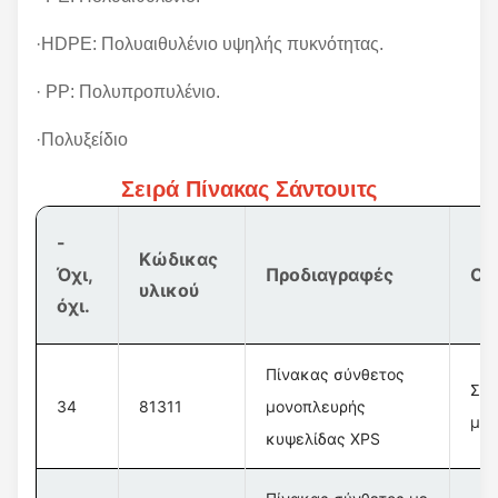
·HDPE: Πολυαιθυλένιο υψηλής πυκνότητας.
· PP: Πολυπροπυλένιο.
·Πολυξείδιο
Σειρά Πίνακας Σάντουιτς
-
Κώδικας
Όχι,
Προδιαγραφές
Ον
υλικού
όχι.
Πίνακας σύνθετος
Σύν
34
81311
μονοπλευρής
με 
κυψελίδας XPS