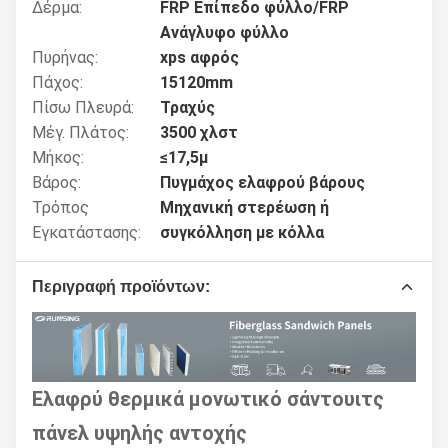
Δέρμα:
FRP Επίπεδο φύλλο/FRP
Ανάγλυφο φύλλο
Πυρήνας:
xps αφρός
Πάχος:
15120mm
Πίσω Πλευρά:
Τραχύς
Μέγ. Πλάτος:
3500 χλστ
Μήκος:
≤17,5μ
Βάρος:
Πυγμάχος ελαφρού βάρους
Τρόπος
Μηχανική στερέωση ή
Εγκατάστασης:
συγκόλληση με κόλλα
Περιγραφή προϊόντων:
Ελαφρύ θερμικά μονωτικό σάντουιτς
πάνελ υψηλής αντοχής