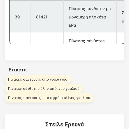
Πίνακας σύνθετος με
Σύν
39
81421
μονομερή πλακέτα
με 
EPS
Πίνακας σύνθετος
Σύν
40
81230
EPS με αμφίδρομο
με 
σάντουιτς
Ετικέτα:
Πίνακες σάντουιτς από γυαλί ίνες
Πίνακες σύνθετης ύλης από ίνες γυαλιού
Πίνακας σάντουιτς από αφρό από ίνες γυαλιού
Στείλε Ερευνά