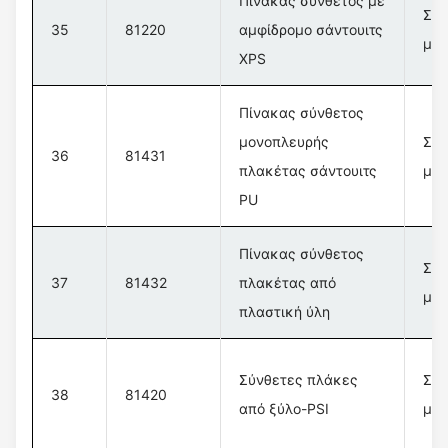
Πίνακας σύνθετος με
Σύν
35
81220
αμφίδρομο σάντουιτς
με 
XPS
Πίνακας σύνθετος
μονοπλευρής
Σύν
36
81431
πλακέτας σάντουιτς
με 
PU
Πίνακας σύνθετος
Σύν
37
81432
πλακέτας από
με 
πλαστική ύλη
Σύνθετες πλάκες
Σύν
38
81420
από ξύλο-PSI
με 