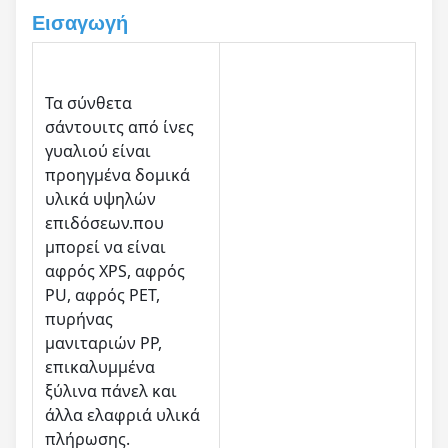
Εισαγωγή
Τα σύνθετα
σάντουιτς από ίνες
γυαλιού είναι
προηγμένα δομικά
υλικά υψηλών
επιδόσεων.που
μπορεί να είναι
αφρός XPS, αφρός
PU, αφρός PET,
πυρήνας
μανιταριών PP,
επικαλυμμένα
ξύλινα πάνελ και
άλλα ελαφριά υλικά
πλήρωσης.