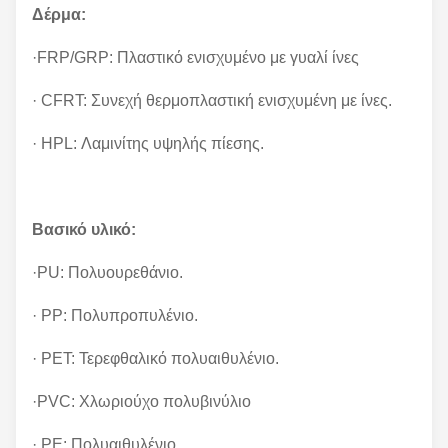
Δέρμα:
·FRP/GRP: Πλαστικό ενισχυμένο με γυαλί ίνες
· CFRT: Συνεχή θερμοπλαστική ενισχυμένη με ίνες.
· HPL: Λαμινίτης υψηλής πίεσης.
Βασικό υλικό:
·PU: Πολυουρεθάνιο.
· PP: Πολυπροπυλένιο.
· PET: Τερεφθαλικό πολυαιθυλένιο.
·PVC: Χλωριούχο πολυβινύλιο
· PE: Πολυαιθυλένιο.